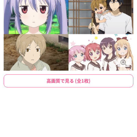
高画質で見る (全1枚)