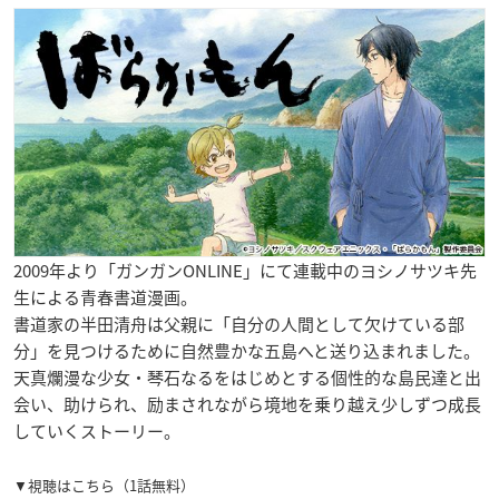
2009年より「ガンガンONLINE」にて連載中のヨシノサツキ先
生による青春書道漫画。
書道家の半田清舟は父親に「自分の人間として欠けている部
分」を見つけるために自然豊かな五島へと送り込まれました。
天真爛漫な少女・琴石なるをはじめとする個性的な島民達と出
会い、助けられ、励まされながら境地を乗り越え少しずつ成長
していくストーリー。
▼視聴はこちら（1話無料）