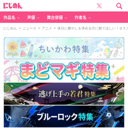
に
じ
め
ん
作品名
声優
舞台俳優
作者名
にじめん
>
ニュース
>
アニメ
> 休日に癒やしを求める方に観てほしい！オス