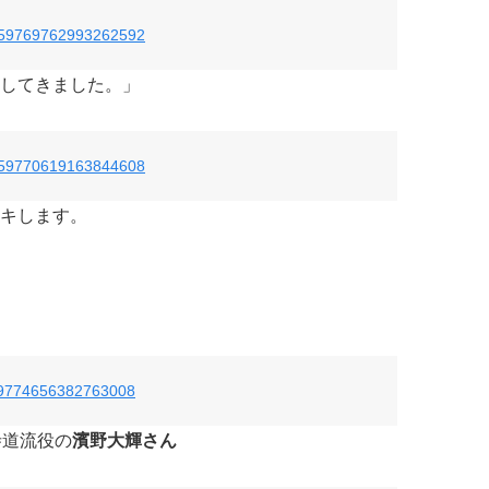
s/859769762993262592
してきました。」
s/859770619163844608
キします。
！
/859774656382763008
寺道流役の
濱野大輝‏さん