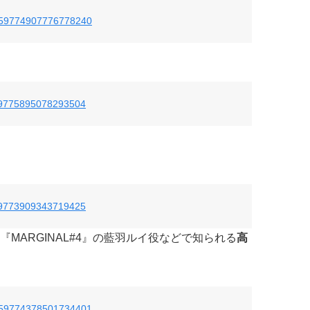
s/859774907776778240
/859775895078293504
/859773909343719425
ARGINAL#4』の
藍羽ルイ
役などで知られる
高
s/859774378501734401