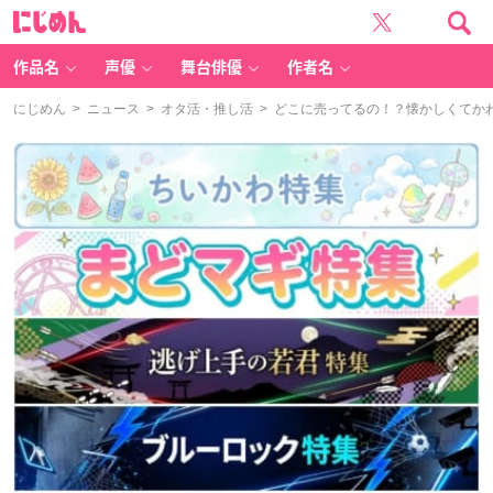
に
じ
め
ん
作品名
声優
舞台俳優
作者名
にじめん
>
ニュース
>
オタ活・推し活
> どこに売ってるの！？懐かしくてか