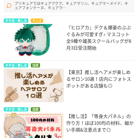
プリキュアではキュアアクア、キュアマリン、キュアマーメイド、キ
ュアフォンテーヌ、キュアラ…
オタ活・推し活
グッズ
『ヒロアカ』デク＆爆豪のぷぷ
ぐるみが可愛すぎ♪ マスコット
全9種や雄英スクールバッグが8
月3日受注開始
オタ活・推し活
話題
【東京】推し活ヘアメが楽しめ
るサロン10選！店内にフォトス
ポットがある店舗も◎
オタ活・推し活
話題
【推し活】「等身大パネル」の
作り方！ほぼ100均の材料、細か
い手順&注意点まで◎