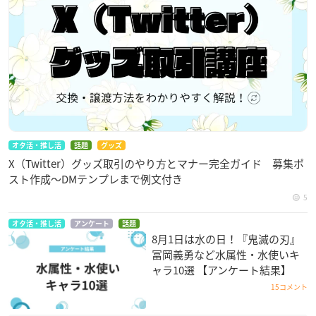
オタ活・推し活
話題
グッズ
X（Twitter）グッズ取引のやり方とマナー完全ガイド 募集ポ
スト作成〜DMテンプレまで例文付き
5
オタ活・推し活
アンケート
話題
8月1日は水の日！『鬼滅の刃』
冨岡義勇など水属性・水使いキ
ャラ10選 【アンケート結果】
15コメント