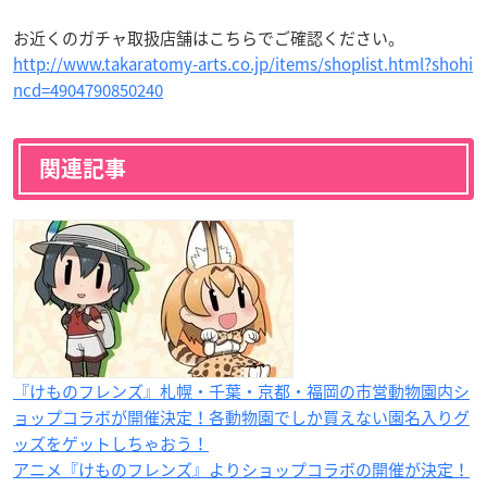
お近くのガチャ取扱店舗はこちらでご確認ください。
http://www.takaratomy-arts.co.jp/items/shoplist.html?shohi
ncd=4904790850240
関連記事
『けものフレンズ』札幌・千葉・京都・福岡の市営動物園内シ
ョップコラボが開催決定！各動物園でしか買えない園名入りグ
ッズをゲットしちゃおう！
アニメ『けものフレンズ』よりショップコラボの開催が決定！