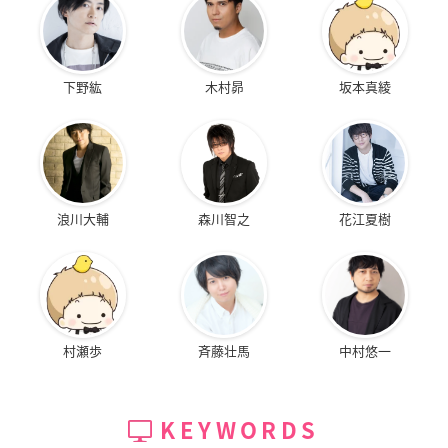
下野紘
木村昴
坂本真綾
浪川大輔
森川智之
花江夏樹
村瀬歩
斉藤壮馬
中村悠一
KEYWORDS