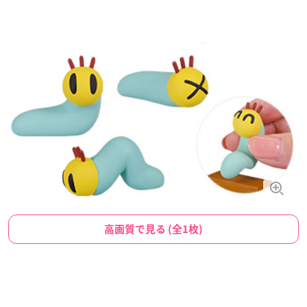
高画質で見る (全1枚)