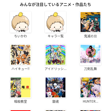
みんなが注目しているアニメ・作品たち
ちいかわ
キャラ一覧
鬼滅の刃
ハイキュー!!
アイドリッシ...
刀剣乱舞
暗殺教室
銀魂
HUNTER...