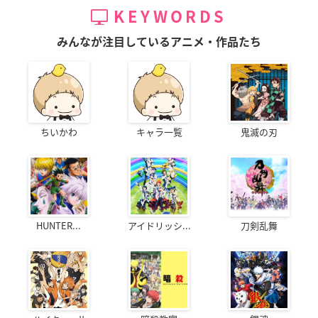
KEYWORDS
みんなが注目しているアニメ・作品たち
ちいかわ
キャラ一覧
鬼滅の刃
HUNTER...
アイドリッシ...
刀剣乱舞