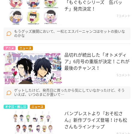
「もぐもぐシリーズ 缶バッ
チ」発売決定！
7コメント
もうグッズ展開において、一松とエスパーニャンコはセットの扱いな
のかな
アニメ
ニュース
品切れが続出した「オトメディ
ア」6月号の重版が決定！これが
最後のチャンス！
5コメント
ゲットしたけど、発売日に買ったから気にしていなかったけど、そう
いえば、いつのまにか置いて…
オタ活・推し活
ニュース
バンプレストより『おそ松さ
ん』新作プライズ登場！けも松
さんもラインナップ
9コメント