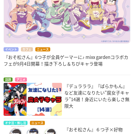
イベント
カフェ
ニュース
『おそ松さん』6つ子が全員ゲーマーに♪ mixx gardenコラボカ
フェが9月4日開幕！描き下ろし＆ちびキャラ登場
話題
アニメ
『デュラララ』『ばらかもん』
など友達になりたい“腐女子キャ
ラ”14選！身近にいたら楽しさ無
限大
オタ活・推し活
ニュース
『おそ松さん』６つ子×好物