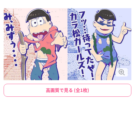
高画質で見る (全1枚)