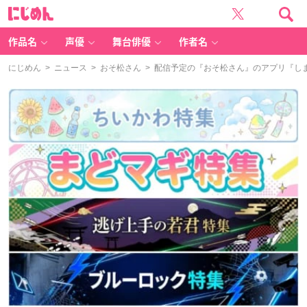
に
じ
め
ん
作品名
声優
舞台俳優
作者名
にじめん
>
ニュース
>
おそ松さん
> 配信予定の『おそ松さん』のアプリ『し