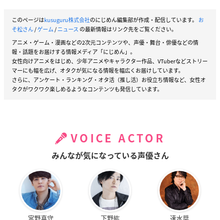
このページは
kusuguru株式会社
のにじめん編集部が作成・配信しています。
お
そ松さん
/
ゲーム
/
ニュース
の最新情報はリンク先をご覧ください。
アニメ・ゲーム・漫画などの2次元コンテンツや、声優・舞台・俳優などの情
報・話題をお届けする情報メディア「にじめん」。
女性向けアニメをはじめ、少年アニメやキャラクター作品、VTuberなどストリー
マーにも幅を広げ、オタクが気になる情報を幅広くお届けしています。
さらに、アンケート・ランキング・オタ活（推し活）お役立ち情報など、女性オ
タクがワクワク楽しめるようなコンテンツも発信しています。
VOICE ACTOR
みんなが気になっている声優さん
宮野真守
下野紘
速水奨