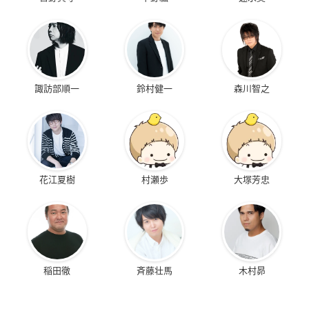
諏訪部順一
鈴村健一
森川智之
花江夏樹
村瀬歩
大塚芳忠
稲田徹
斉藤壮馬
木村昴