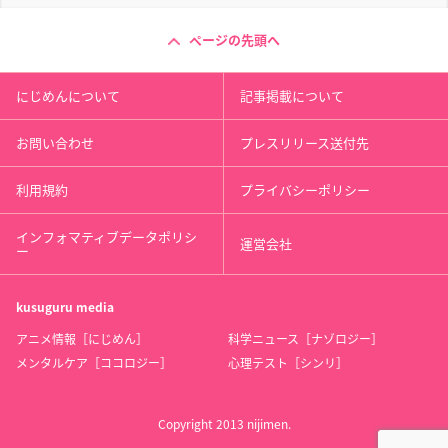
ページの先頭へ
にじめんについて
記事掲載について
お問い合わせ
プレスリリース送付先
利用規約
プライバシーポリシー
インフォマティブデータポリシ
運営会社
ー
kusuguru
media
アニメ情報［にじめん］
科学ニュース［ナゾロジー］
メンタルケア［ココロジー］
心理テスト［シンリ］
Copyright 2013 nijimen.