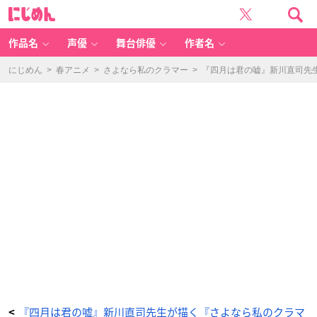
『四
に
月
じ
は
め
君
ん
の
嘘』
作品名
声優
舞台俳優
作者名
新
川
直
司
にじめん
>
春アニメ
>
さよなら私のクラマー
>
『四月は君の嘘』新川直司先
先
生
が
描
く
『さ
よ
な
ら
私
の
ク
ラ
マ
ー』
映
画
化
&
T
V
ア
ニ
メ
化！
サ
ッ
カ
ー
が
好
き
な
少
『四月は君の嘘』新川直司先生が描く『さよなら私のクラマ
<
女