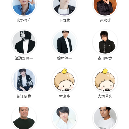
宮野真守
下野紘
速水奨
諏訪部順一
鈴村健一
森川智之
花江夏樹
村瀬歩
大塚芳忠