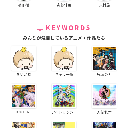
稲田徹
斉藤壮馬
木村昴
KEYWORDS
みんなが注目しているアニメ・作品たち
ちいかわ
キャラ一覧
鬼滅の刃
HUNTER...
アイドリッシ...
刀剣乱舞