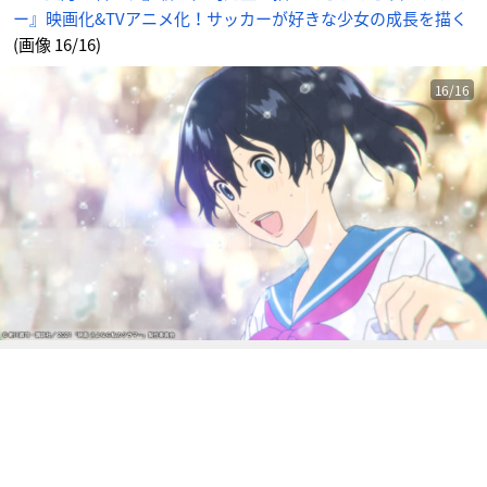
の
ー』映画化&TVアニメ化！サッカーが好きな少女の成長を描く
成
長
を
(画像 16/16)
描
く
_
1
16/16
6
番
目
の
画
像
-
ア
ニ
メ
情
報
サ
イ
ト
に
じ
め
ん