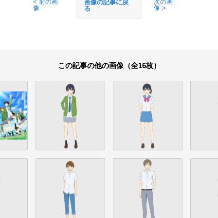
< 前の画
次の画
画像の記事に戻
像
像 >
る
この記事の他の画像（全16枚）