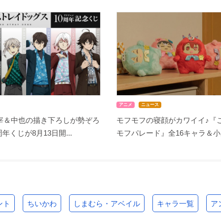
アニメ
ニュース
宰＆中也の描き下ろしが勢ぞろ
モフモフの寝顔がカワイイ♪『
周年くじが8月13日開...
モフパレード』全16キャラ＆小野
ント
ちいかわ
しまむら・アベイル
キャラ一覧
ア