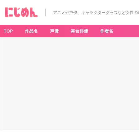
『四
月
は
アニメや声優、キャラクターグッズなど女性の
君
の
嘘』
新
川
TOP
作品名
声優
舞台俳優
作者名
直
司
先
生
が
描
く
『さ
よ
な
ら
私
の
ク
ラ
マ
ー』
映
画
化
&
T
V
ア
ニ
メ
化！
サ
ッ
カ
ー
が
好
き
な