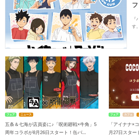
フ
『
す
フェア
ニュース
フェア
カフェ
五条＆七海が店員姿に♪「呪術廻戦×牛角」5
「アイナナ×
周年コラボが8月26日スタート！缶バ...
月27日スタート！