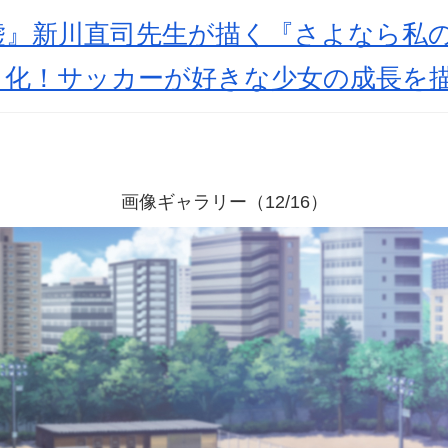
嘘』新川直司先生が描く『さよなら私
メ化！サッカーが好きな少女の成長を
画像ギャラリー（12/16）