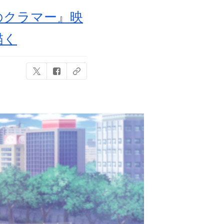
のクラマー』映
描く