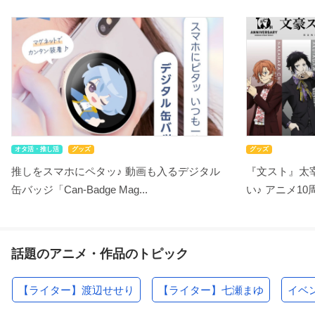
オタ活・推し活
グッズ
グッズ
推しをスマホにペタッ♪ 動画も入るデジタル
『文スト』太
缶バッジ「Can-Badge Mag...
い♪ アニメ10
話題のアニメ・作品のトピック
【ライター】渡辺せせり
【ライター】七瀬まゆ
イベ