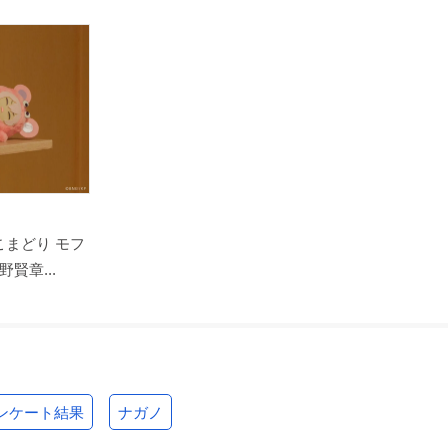
こまどり モフ
賢章...
ンケート結果
ナガノ