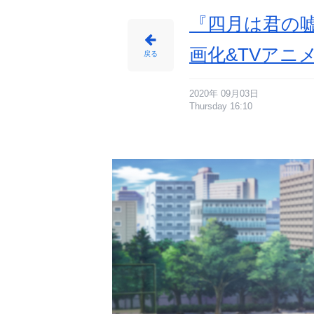
少
女
の
『四月は君の
成
長
を
描
画化&TVアニ
く
戻る
_
1
2
番
目
の
2020年 09月03日
画
Thursday 16:10
像
-
ア
ニ
メ
情
報
サ
イ
ト
に
じ
め
ん