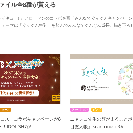
ァイル全8種が貰える
ハイキュー!!』とローソンのコラボ企画「みんなでぐんぐんキャンペーン」
。テーマは「ぐんぐん牛乳」を飲んでみんなでぐんぐん成長。描き下ろ
ニュース
ファッション
グッズ
ココス」コラボキャンペーンが8
ニャンコ先生の顔がまるごとポ
IDOLiSH7が...
目友人帳』×earth music&#...