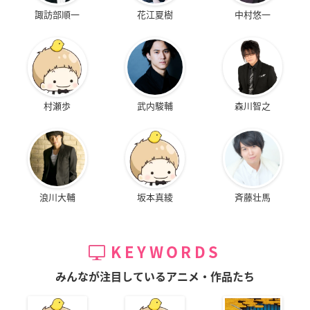
諏訪部順一
花江夏樹
中村悠一
村瀬歩
武内駿輔
森川智之
浪川大輔
坂本真綾
斉藤壮馬
KEYWORDS
みんなが注目しているアニメ・作品たち