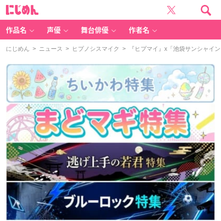
に
じ
め
ん
作品名
声優
舞台俳優
作者名
にじめん
>
ニュース
>
ヒプノシスマイク
> 『ヒプマイ』x「池袋サンシャイン