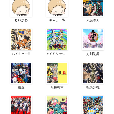
ちいかわ
キャラ一覧
鬼滅の刃
ハイキュー!!
アイドリッシ...
刀剣乱舞
銀魂
暗殺教室
呪術廻戦