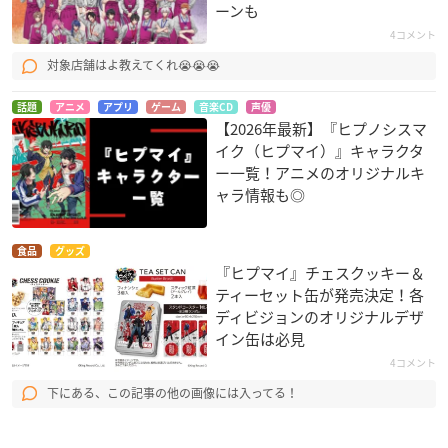
ーンも
4コメント
対象店舗はよ教えてくれ😭😭😭
話題
アニメ
アプリ
ゲーム
音楽CD
声優
【2026年最新】『ヒプノシスマ
イク（ヒプマイ）』キャラクタ
ー一覧！アニメのオリジナルキ
ャラ情報も◎
食品
グッズ
『ヒプマイ』チェスクッキー＆
ティーセット缶が発売決定！各
ディビジョンのオリジナルデザ
イン缶は必見
4コメント
下にある、この記事の他の画像には入ってる！