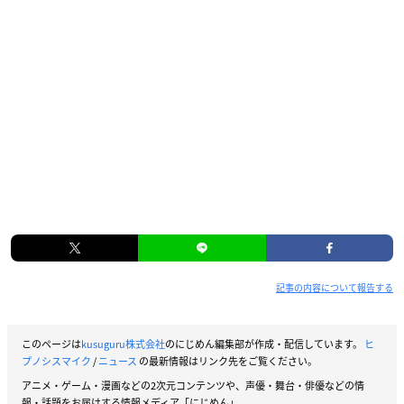
記事の内容について報告する
このページは
kusuguru株式会社
のにじめん編集部が作成・配信しています。
ヒ
プノシスマイク
/
ニュース
の最新情報はリンク先をご覧ください。
アニメ・ゲーム・漫画などの2次元コンテンツや、声優・舞台・俳優などの情
報・話題をお届けする情報メディア「にじめん」。