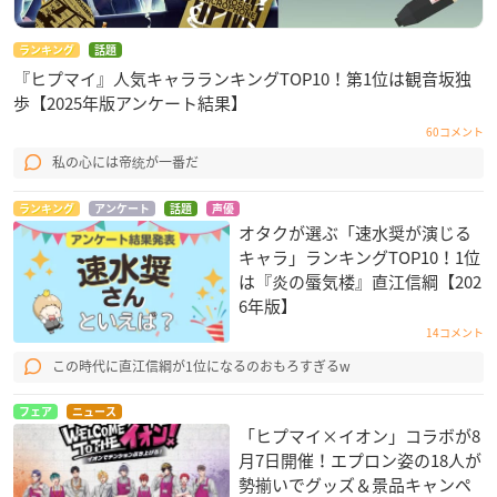
ランキング
話題
『ヒプマイ』人気キャラランキングTOP10！第1位は観音坂独
歩【2025年版アンケート結果】
60コメント
私の心には帝统が一番だ
ランキング
アンケート
話題
声優
オタクが選ぶ「速水奨が演じる
キャラ」ランキングTOP10！1位
は『炎の蜃気楼』直江信綱【202
6年版】
14コメント
この時代に直江信綱が1位になるのおもろすぎるw
フェア
ニュース
「ヒプマイ×イオン」コラボが8
月7日開催！エプロン姿の18人が
勢揃いでグッズ＆景品キャンペ