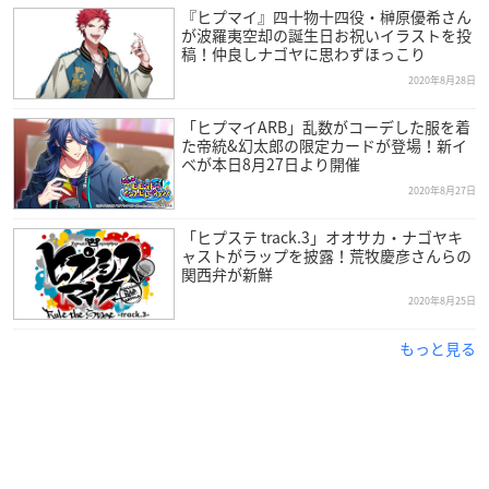
『ヒプマイ』四十物十四役・榊原優希さん
が波羅夷空却の誕生日お祝いイラストを投
稿！仲良しナゴヤに思わずほっこり
2020年8月28日
「ヒプマイARB」乱数がコーデした服を着
た帝統&幻太郎の限定カードが登場！新イ
ベが本日8月27日より開催
2020年8月27日
「ヒプステ track.3」オオサカ・ナゴヤキ
ャストがラップを披露！荒牧慶彦さんらの
関西弁が新鮮
2020年8月25日
もっと見る