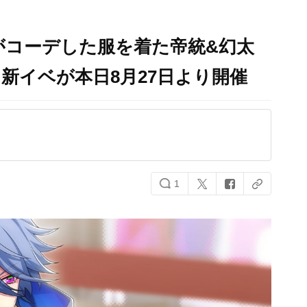
がコーデした服を着た帝統&幻太
新イベが本日8月27日より開催
1