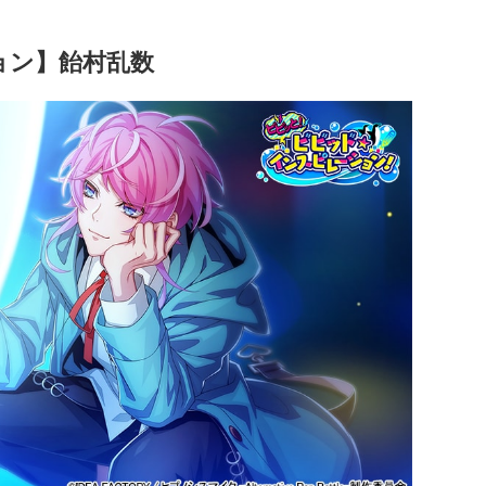
ョン】飴村乱数