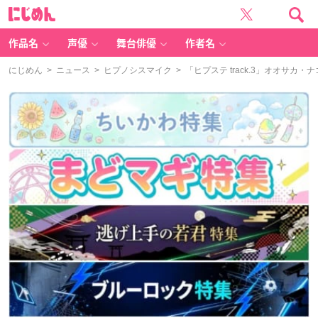
に
じ
め
ん
作品名
声優
舞台俳優
作者名
にじめん
>
ニュース
>
ヒプノシスマイク
> 「ヒプステ track.3」オオサ