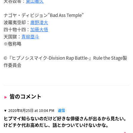
天谷奴零：
東山義久
ナゴヤ・ディビジョン“Bad Ass Temple”
波羅夷空却：
廣野凌大
四十物十四：
加藤大悟
天国獄：
青柳塁斗
※敬称略
©『ヒプノシスマイク-Division Rap Battle-』Rule the Stage製
作委員会
皆のコメント
2020年8月25日 at 10:04 PM
返信
ヒプマイ知らないのだけど好きな俳優さんが出るから見たい。
けどチケ代お高めだし、話とかついていけないかな。