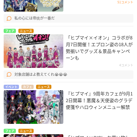
51コメント
私の心には帝统が一番だ
フェア
ニュース
「ヒプマイ×イオン」コラボが8
月7日開催！エプロン姿の18人が
勢揃いでグッズ＆景品キャンペ
ーンも
4コメント
対象店舗はよ教えてくれ😭😭😭
イベント
カフェ
ニュース
『ヒプマイ』9周年カフェが9月1
2日開幕！悪魔＆天使姿のグラデ
便箋やハロウィンメニュー解禁
フェア
ニュース