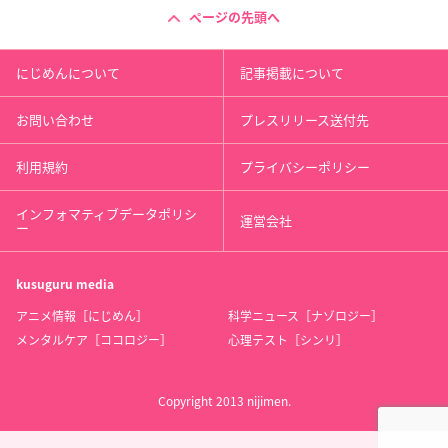
ページの先頭へ
にじめんについて
記事掲載について
お問い合わせ
プレスリリース送付先
利用規約
プライバシーポリシー
インフォマティブデータポリシ
運営会社
ー
kusuguru
media
アニメ情報［にじめん］
科学ニュース［ナゾロジー］
メンタルケア［ココロジー］
心理テスト［シンリ］
Copyright 2013 nijimen.