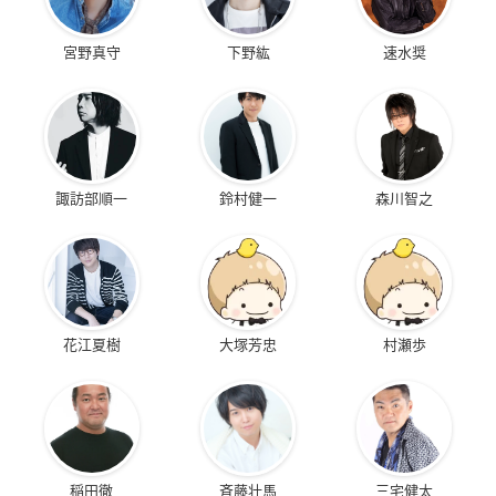
宮野真守
下野紘
速水奨
諏訪部順一
鈴村健一
森川智之
花江夏樹
大塚芳忠
村瀬歩
稲田徹
斉藤壮馬
三宅健太