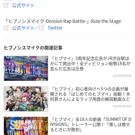
公式サイト
「ヒプノシスマイク-Division Rap Battle-」Rule the Stage
公式サイト
／
Twitter
ヒプノシスマイクの関連記事
『ヒプマイ』3周年記念広告がJR渋谷駅ほ
かにて掲出中！全ディビジョン総勢18名が
並んだ広告は圧巻
2020年8月25日
『ヒプマイ』初心者向けへ5つの企画が展
開される「はじめてのヒプマイ」始動！木
村昴さんによるラップ用語の解説動画など
2020年8月24日
『ヒプマイ』全18人の新曲「SUMMIT OF D
IVISIONS」トレーラー公開！「推しは推せ
るときにが鉄則」