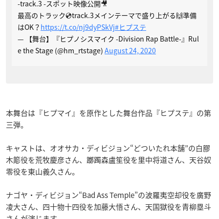
-track.3 -スポット映像公開🎥
最高のトラック💿track.3メインテーマで盛り上がる🙌準備
はOK？
https://t.co/nj9dyPSkVj
#ヒプステ
— 【舞台】『ヒプノシスマイク -Division Rap Battle-』Rul
e the Stage (@hm_rtstage)
August 24, 2020
本舞台は『ヒプマイ』を原作とした舞台作品『ヒプステ』の第
三弾。
キャストは、オオサカ・ディビジョン“どついたれ本舗”の白膠
木簓役を荒牧慶彦さん、躑躅森盧笙役を里中将道さん、天谷奴
零役を東山義久さん。
ナゴヤ・ディビジョン“Bad Ass Temple”の波羅夷空却役を廣野
凌大さん、四十物十四役を加藤大悟さん、天国獄役を青柳塁斗
さんが演じます。