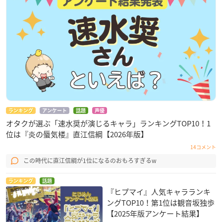
ランキング
アンケート
話題
声優
オタクが選ぶ「速水奨が演じるキャラ」ランキングTOP10！1
位は『炎の蜃気楼』直江信綱【2026年版】
14コメント
この時代に直江信綱が1位になるのおもろすぎるw
ランキング
話題
『ヒプマイ』人気キャラランキ
ングTOP10！第1位は観音坂独歩
【2025年版アンケート結果】