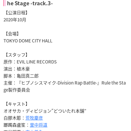
he Stage -track.3-
【公演日程】
2020年10月
【会場】
TOKYO DOME CITY HALL
【スタッフ】
原作：EVIL LINE RECORDS
演出：植木豪
脚本：亀田真二郎
主催：『ヒプノシスマイク-Division Rap Battle-』Rule the Sta
ge製作委員会
【キャスト】
オオサカ・ディビジョン“どついたれ本舗”
白膠木簓：
荒牧慶彦
躑躅森盧笙：
里中将道