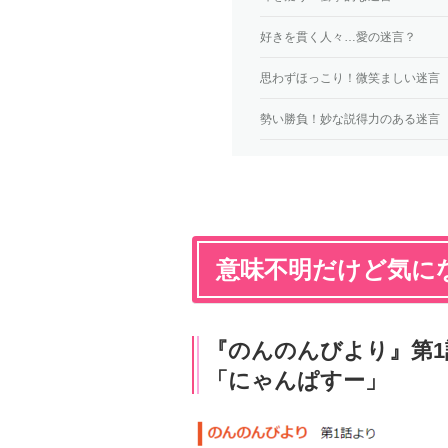
好きを貫く人々…愛の迷言？
思わずほっこり！微笑ましい迷言
勢い勝負！妙な説得力のある迷言
意味不明だけど気に
『のんのんびより』第1
「にゃんぱすー」