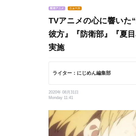
配信アニメ
ニュース
TVアニメの心に響いた
彼方』『防衛部』『夏
実施
ライター：にじめん編集部
2020年 08月31日
Monday 11:41