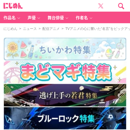
に
じ
め
ん
作品名
声優
舞台俳優
作者名
にじめん
>
ニュース
>
配信アニメ
> TVアニメの心に響いた“名言”をピック