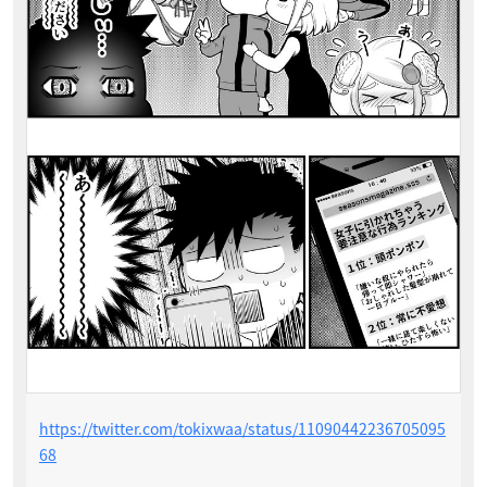
https://twitter.com/tokixwaa/status/11090442236705095
68