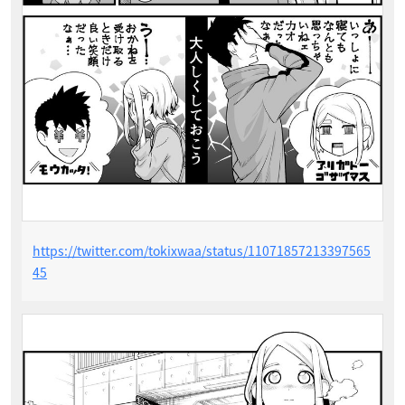
https://twitter.com/tokixwaa/status/11071857213397565
45