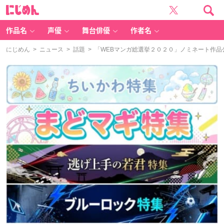
に
じ
め
ん
作品名
声優
舞台俳優
作者名
にじめん
>
ニュース
>
話題
> 「WEBマンガ総選挙２０２０」ノミネート作品