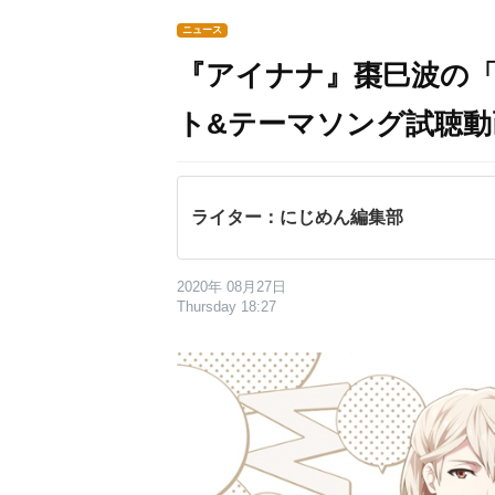
ニュース
『アイナナ』棗巳波の「Won
ト&テーマソング試聴動
ライター：にじめん編集部
2020年 08月27日
Thursday 18:27