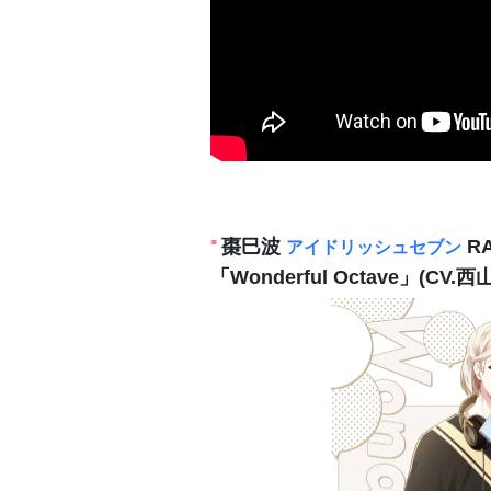
棗巳波
RA
アイドリッシュセブン
「Wonderful Octave」(CV.