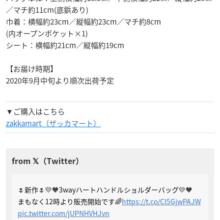
／マチ約11cm(底鋲あり)
巾着：横幅約23cm／縦幅約23cm／マチ約8cm
(内オープンポケット×1)
シート：横幅約21cm／縦幅約19cm
【お届け時期】
2020年9月中旬より順次出荷予定
▼ご購入はこちら
zakkamart（ザッカマート）
🌷新作🌷💛🧡3wayハートハンドルショルダーバッグ💛🧡
まもなく12時より販売開始です🌈
https://t.co/CI5GjwPAJW
pic.twitter.com/jUPNHVHJvn