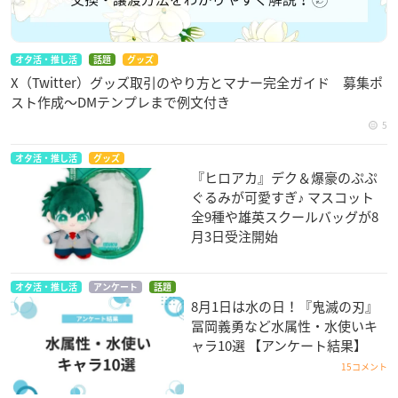
オタ活・推し活
話題
グッズ
X（Twitter）グッズ取引のやり方とマナー完全ガイド 募集ポ
スト作成〜DMテンプレまで例文付き
5
オタ活・推し活
グッズ
『ヒロアカ』デク＆爆豪のぷぷ
ぐるみが可愛すぎ♪ マスコット
全9種や雄英スクールバッグが8
月3日受注開始
オタ活・推し活
アンケート
話題
8月1日は水の日！『鬼滅の刃』
冨岡義勇など水属性・水使いキ
ャラ10選 【アンケート結果】
15コメント