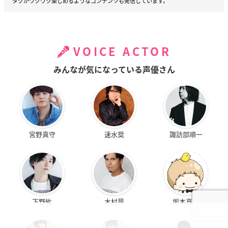
タクがワクワク楽しめるようなコンテンツも発信しています。
VOICE ACTOR
みんなが気になっている声優さん
宮野真守
速水奨
諏訪部順一
下野紘
木村昴
坂本真綾