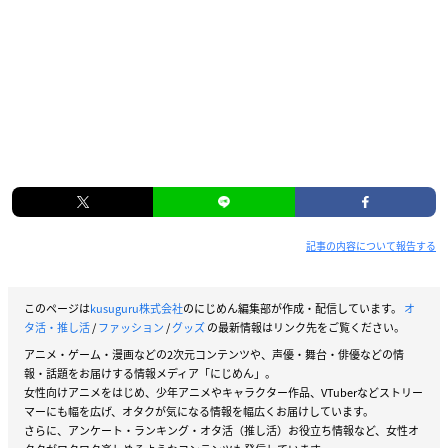
記事の内容について報告する
このページは
kusuguru株式会社
のにじめん編集部が作成・配信しています。
オ
タ活・推し活
/
ファッション
/
グッズ
の最新情報はリンク先をご覧ください。
アニメ・ゲーム・漫画などの2次元コンテンツや、声優・舞台・俳優などの情
報・話題をお届けする情報メディア「にじめん」。
女性向けアニメをはじめ、少年アニメやキャラクター作品、VTuberなどストリー
マーにも幅を広げ、オタクが気になる情報を幅広くお届けしています。
さらに、アンケート・ランキング・オタ活（推し活）お役立ち情報など、女性オ