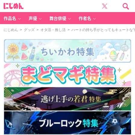
に
じ
め
ん
作品名
声優
舞台俳優
作者名
にじめん
>
グッズ
>
オタ活・推し活
> ハートの持ち手がとってもキュートな“