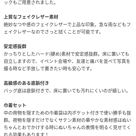
ックもご用意されました。
上質なフェイクレザー素材
絶妙なつや感のフェイクレザーで上品な印象。急な雨などもフ
ェイクレザーなのでさっと拭くことが可能です。
安定感抜群
かっちりとしたハード(硬め)素材で安定感抜群。床に置いても
自立しますので、イベント会場や、友達と痛バを並べて写真を
撮る時など手放しで置きたい時も安心です。
高級感のある底鋲付き
バッグ底は底鋲付きで、床に置いても汚れにくいのが嬉しい。
巾着セット
中の荷物を隠すための巾着袋は内ポケット付きで使い勝手も抜
群。荷物を隠すだけでなくサテン素材の華やかな素材感はぬい
ちゃんとおでかけする時にぬいちゃんの表情を明るく見せてく
れる効果もあります！