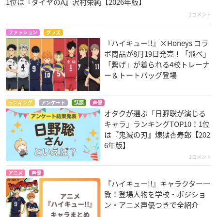
1位は『ダイヤのA』沢村栄純【2026年版】
2コメント
ファッション
グッズ
『ハイキュー!!』×Honeys コラ
ボ商品が8月19日発売！「飛べ」
「繋げ」が着られる4校トレーナ
ー＆トートバッグ登場
ランキング
アンケート
話題
声優
オタクが選ぶ「日野聡が演じる
キャラ」ランキングTOP10！1位
は『鬼滅の刃』煉󠄁獄杏寿郎【202
6年版】
2コメント
アニメ
声優
『ハイキュー!!』キャラクター一
覧！登場人物を学校・ポジショ
ン・アニメ声優つきで全紹介