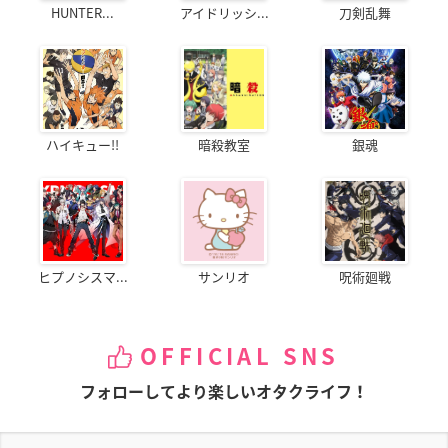
HUNTER...
アイドリッシ...
刀剣乱舞
ハイキュー!!
暗殺教室
銀魂
ヒプノシスマ...
サンリオ
呪術廻戦
OFFICIAL SNS
フォローしてより楽しいオタクライフ！