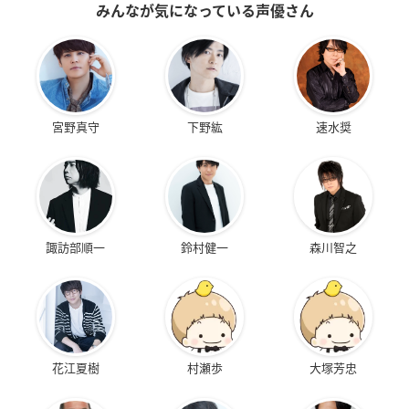
みんなが気になっている声優さん
宮野真守
下野紘
速水奨
諏訪部順一
鈴村健一
森川智之
花江夏樹
村瀬歩
大塚芳忠