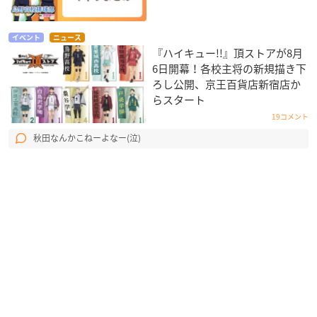
イベント
ニュース
『ハイキュー!!』頂ストアが8月
6日開幕！各校主将の新規描き下
ろし公開、京王百貨店新宿店か
らスタート
19コメント
秋田なんかこねーよなー(泣)