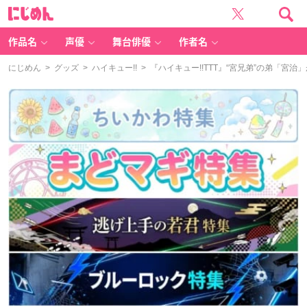
に
じ
め
ん
作品名
声優
舞台俳優
作者名
にじめん
>
グッズ
>
ハイキュー!!
> 『ハイキュー!!TTT』“宮兄弟”の弟「