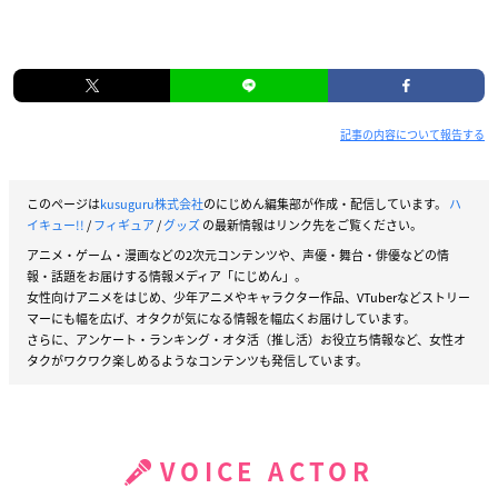
記事の内容について報告する
このページは
kusuguru株式会社
のにじめん編集部が作成・配信しています。
ハ
イキュー!!
/
フィギュア
/
グッズ
の最新情報はリンク先をご覧ください。
アニメ・ゲーム・漫画などの2次元コンテンツや、声優・舞台・俳優などの情
報・話題をお届けする情報メディア「にじめん」。
女性向けアニメをはじめ、少年アニメやキャラクター作品、VTuberなどストリー
マーにも幅を広げ、オタクが気になる情報を幅広くお届けしています。
さらに、アンケート・ランキング・オタ活（推し活）お役立ち情報など、女性オ
タクがワクワク楽しめるようなコンテンツも発信しています。
VOICE ACTOR