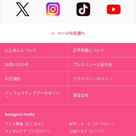
ページの先頭へ
にじめんについて
記事掲載について
お問い合わせ
プレスリリース送付先
利用規約
プライバシーポリシー
インフォマティブデータポリシ
運営会社
ー
kusuguru
media
アニメ情報［にじめん］
科学ニュース［ナゾロジー］
メンタルケア［ココロジー］
心理テスト［シンリ］