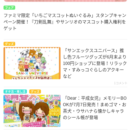
フェア
ファミマ限定「いちごマスコットぬいぐるみ」スタンプキャン
ペーン開催！『刀剣乱舞』やサンリオのマスコット購入権利を
ゲット
グッズ
「サンエックスユニバース」推
し色フルーツグッズが6月末より
100円ショップに登場！リラック
マ・すみっコぐらしのアクキー
など
1コメント
オタ活・推し活
グッズ
「Dear：平成女児」メモリーBO
OKが7月7日発売！まめゴマ・お
茶犬・ウサハナら懐かしキャラ
のシール帳が登場