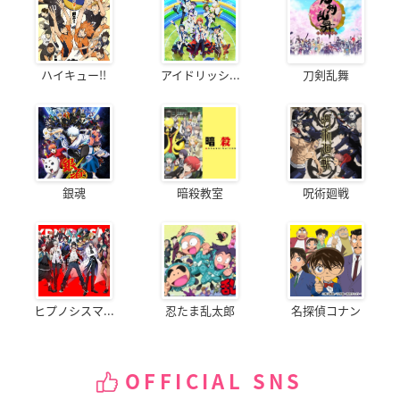
ハイキュー!!
アイドリッシ...
刀剣乱舞
銀魂
暗殺教室
呪術廻戦
ヒプノシスマ...
忍たま乱太郎
名探偵コナン
OFFICIAL SNS