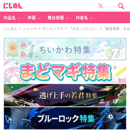
に
じ
め
ん
作品名
声優
舞台俳優
作者名
にじめん
>
ニュース
>
サンエックス
> 『すみっコぐらし』×「阪急電車」すみ