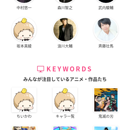
中村悠一
森川智之
武内駿輔
坂本真綾
浪川大輔
斉藤壮馬
KEYWORDS
みんなが注目しているアニメ・作品たち
ちいかわ
キャラ一覧
鬼滅の刃