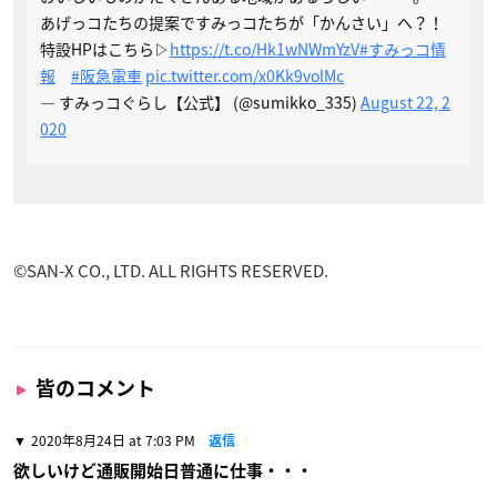
あげっコたちの提案ですみっコたちが「かんさい」へ？！
特設HPはこちら▷
https://t.co/Hk1wNWmYzV
#すみっコ情
報
#阪急電車
pic.twitter.com/x0Kk9volMc
— すみっコぐらし【公式】 (@sumikko_335)
August 22, 2
020
©SAN-X CO., LTD. ALL RIGHTS RESERVED.
皆のコメント
2020年8月24日 at 7:03 PM
返信
欲しいけど通販開始日普通に仕事・・・