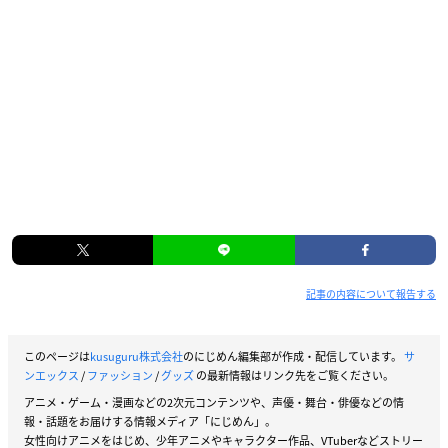
記事の内容について報告する
このページは
kusuguru株式会社
のにじめん編集部が作成・配信しています。
サ
ンエックス
/
ファッション
/
グッズ
の最新情報はリンク先をご覧ください。
アニメ・ゲーム・漫画などの2次元コンテンツや、声優・舞台・俳優などの情
報・話題をお届けする情報メディア「にじめん」。
女性向けアニメをはじめ、少年アニメやキャラクター作品、VTuberなどストリー