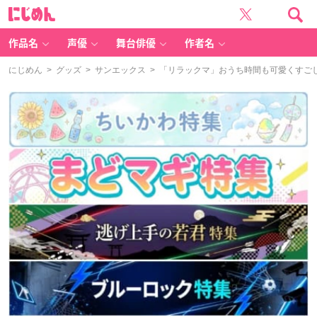
に
じ
め
ん
作品名
声優
舞台俳優
作者名
にじめん
>
グッズ
>
サンエックス
> 「リラックマ」おうち時間も可愛くすご