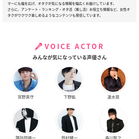
マーにも幅を広げ、オタクが気になる情報を幅広くお届けしています。
さらに、アンケート・ランキング・オタ活（推し活）お役立ち情報など、女性オ
タクがワクワク楽しめるようなコンテンツも発信しています。
VOICE ACTOR
みんなが気になっている声優さん
宮野真守
下野紘
速水奨
諏訪部順一
鈴村健一
森川智之