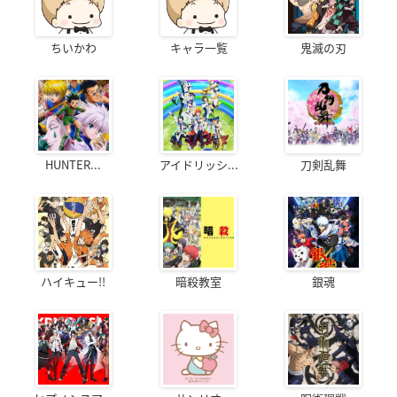
ちいかわ
キャラ一覧
鬼滅の刃
HUNTER...
アイドリッシ...
刀剣乱舞
ハイキュー!!
暗殺教室
銀魂