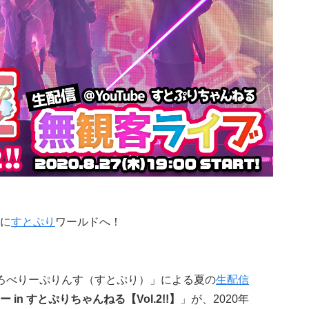
に
すとぷり
ワールドへ！
ろべりーぷりんす（すとぷり）」による夏の
生配信
in すとぷりちゃんねる【Vol.2!!】
」が、2020年