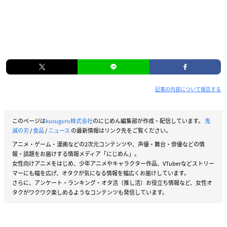
記事の内容について報告する
このページは
kusuguru株式会社
のにじめん編集部が作成・配信しています。
鬼
滅の刃
/
食品
/
ニュース
の最新情報はリンク先をご覧ください。
アニメ・ゲーム・漫画などの2次元コンテンツや、声優・舞台・俳優などの情
報・話題をお届けする情報メディア「にじめん」。
女性向けアニメをはじめ、少年アニメやキャラクター作品、VTuberなどストリー
マーにも幅を広げ、オタクが気になる情報を幅広くお届けしています。
さらに、アンケート・ランキング・オタ活（推し活）お役立ち情報など、女性オ
タクがワクワク楽しめるようなコンテンツも発信しています。