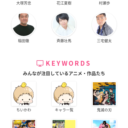
大塚芳忠
花江夏樹
村瀬歩
稲田徹
斉藤壮馬
三宅健太
KEYWORDS
みんなが注目しているアニメ・作品たち
ちいかわ
キャラ一覧
鬼滅の刃