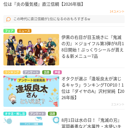
位は『炎の蜃気楼』直江信綱【2026年版】
14コメント
この時代に直江信綱が1位になるのおもろすぎるw
フェア
ニュース
伊黒の右目が目玉焼きに『鬼滅
の刃』×ジョイフル第3弾が8月1
8日開始！ぷっくりシールが貰え
る＆新メニュー7品
ランキング
アンケート
話題
声優
オタクが選ぶ「逢坂良太が演じ
るキャラ」ランキングTOP10！1
位は『ダイヤのA』沢村栄純【20
26年版】
2コメント
オタ活・推し活
アンケート
話題
8月1日は水の日！『鬼滅の刃』
冨岡義勇など水属性・水使いキ