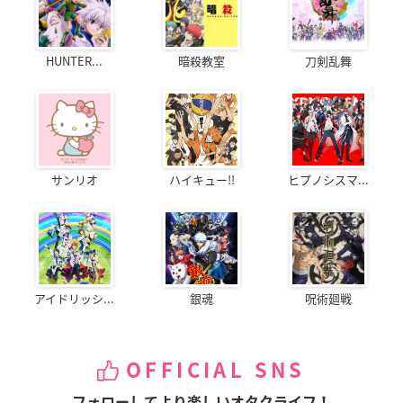
HUNTER...
暗殺教室
刀剣乱舞
サンリオ
ハイキュー!!
ヒプノシスマ...
アイドリッシ...
銀魂
呪術廻戦
OFFICIAL SNS
フォローしてより楽しいオタクライフ！