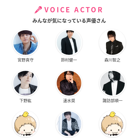
VOICE ACTOR
みんなが気になっている声優さん
宮野真守
鈴村健一
森川智之
下野紘
速水奨
諏訪部順一