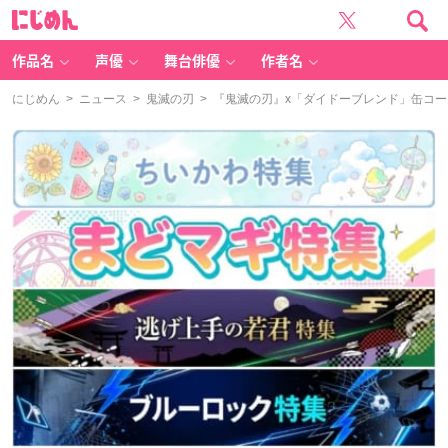
に
じ
め
ん
作品名
声優
舞台俳優
作者名
にじめん
>
ニュース
>
鬼滅の刃
> 『鬼滅の刃』x「ダイドーブレンド」缶コ