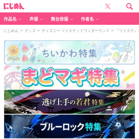
に
じ
め
ん
作品名
声優
舞台俳優
作者名
にじめん
>
グッズ
>
ディズニー ツイステッドワンダーランド
> 『ツイステ』