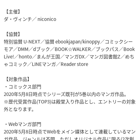
【主催】
ダ・ヴィンチ／ niconico
【協賛】
特別協賛 U-NEXT／協賛 ebookjapan/kinoppy／コミックシー
モア／DMM／dブック／BOOK☆WALKER／ブックパス／Book
Live!／honto／まんが王国／マンガDX／マンガ図書館Z／めち
ゃコミック／LINEマンガ／Reader store
【対象作品】
・コミックス部門
2020年5月8日時点でシリーズ既刊が5巻以内のマンガ作品。
※歴代受賞作品(TOP3)は殿堂入り作品とし、エントリーの対象
外となります。
・Webマンガ部門
2020年5月8日時点でWebをメイン媒体として連載しているマン
ガ作品。ジャンルは不問。ただしオリジナル作品に限る(2次創