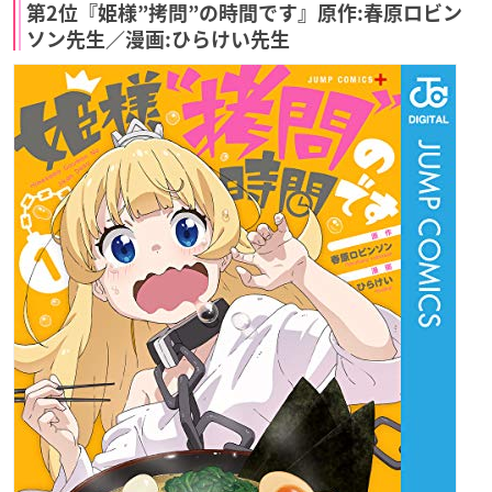
第2位『姫様”拷問”の時間です』原作:春原ロビン
ソン先生／漫画:ひらけい先生