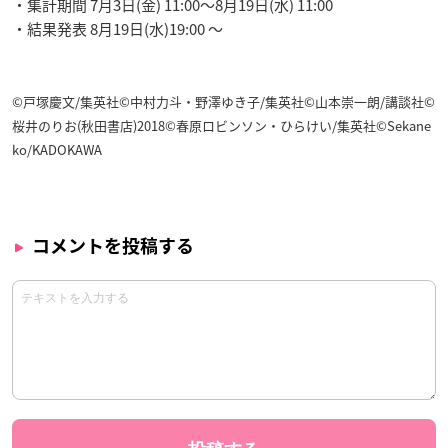
・集計期間 7月3日(金) 11:00〜8月19日(水) 11:00
・結果発表 8月19日(水)19:00 〜
©戸塚慶文/集英社©中村力斗・野澤ゆき子/集英社©山本崇一朗/講談社©
桜井のりお(秋田書店)2018©春原ロビンソン・ひらけい/集英社©Sekane
ko/KADOKAWA
コメントを投稿する