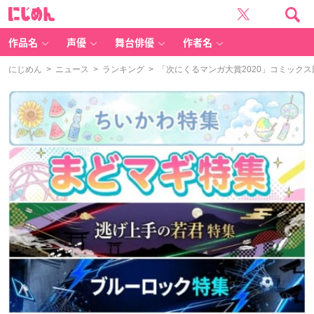
に
じ
め
ん
作品名
声優
舞台俳優
作者名
にじめん
>
ニュース
>
ランキング
> 「次にくるマンガ大賞2020」コミック