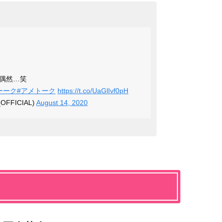
偶然…笑
ーーク
#アメトーク
https://t.co/UaGlIvf0pH
_OFFICIAL)
August 14, 2020