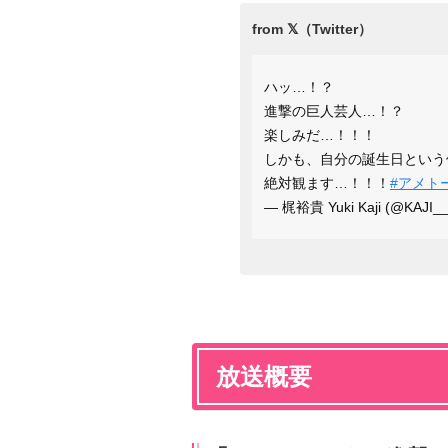
ハッ…！？
進撃の巨人芸人…！？
楽しみだ…！！！
しかも、自分の誕生日という
絶対観ます…！！！
#アメト
— 梶裕貴 Yuki Kaji (@KAJI_
放送概要