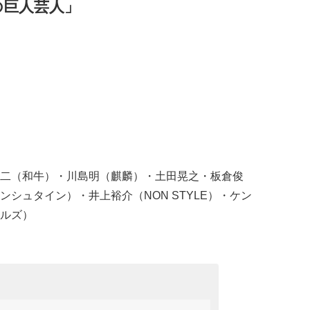
の巨人芸人」
二（和牛）・川島明（麒麟）・土田晃之・板倉俊
シュタイン）・井上裕介（NON STYLE）・ケン
ルズ）