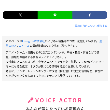
記事の内容について報告する
このページは
kusuguru株式会社
のにじめん編集部が作成・配信しています。
進
撃の巨人
/
ニュース
の最新情報はリンク先をご覧ください。
アニメ・ゲーム・漫画などの2次元コンテンツや、声優・舞台・俳優などの情
報・話題をお届けする情報メディア「にじめん」。
女性向けアニメをはじめ、少年アニメやキャラクター作品、VTuberなどストリー
マーにも幅を広げ、オタクが気になる情報を幅広くお届けしています。
さらに、アンケート・ランキング・オタ活（推し活）お役立ち情報など、女性オ
タクがワクワク楽しめるようなコンテンツも発信しています。
VOICE ACTOR
みんなが気になっている声優さん