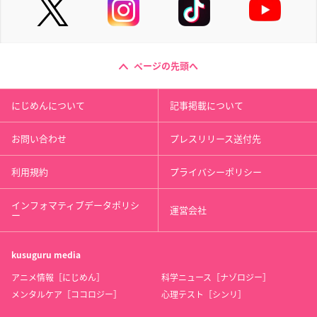
ページの先頭へ
にじめんについて
記事掲載について
お問い合わせ
プレスリリース送付先
利用規約
プライバシーポリシー
インフォマティブデータポリシ
運営会社
ー
kusuguru
media
アニメ情報［にじめん］
科学ニュース［ナゾロジー］
メンタルケア［ココロジー］
心理テスト［シンリ］