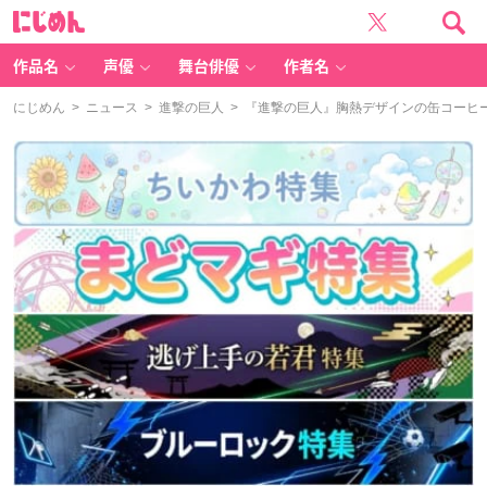
に
じ
め
ん
作品名
声優
舞台俳優
作者名
にじめん
>
ニュース
>
進撃の巨人
> 『進撃の巨人』胸熱デザインの缶コーヒ