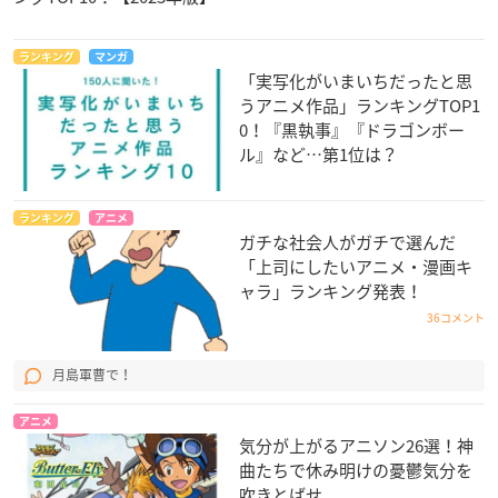
ランキング
マンガ
「実写化がいまいちだったと思
うアニメ作品」ランキングTOP1
0！『黒執事』『ドラゴンボー
ル』など…第1位は？
ランキング
アニメ
ガチな社会人がガチで選んだ
「上司にしたいアニメ・漫画キ
ャラ」ランキング発表！
36コメント
月島軍曹で！
アニメ
気分が上がるアニソン26選！神
曲たちで休み明けの憂鬱気分を
吹きとばせ