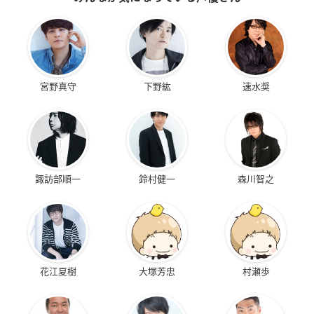
宮野真守
下野紘
速水奨
諏訪部順一
鈴村健一
森川智之
花江夏樹
大塚芳忠
村瀬歩