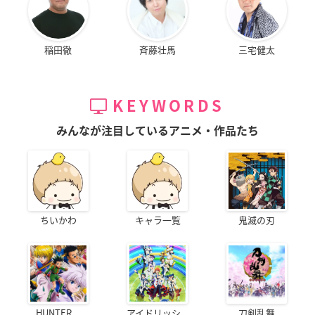
稲田徹
斉藤壮馬
三宅健太
KEYWORDS
みんなが注目しているアニメ・作品たち
ちいかわ
キャラ一覧
鬼滅の刃
HUNTER...
アイドリッシ...
刀剣乱舞