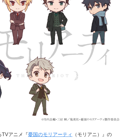
るTVアニメ『
憂国のモリアーティ
（モリアニ）』の