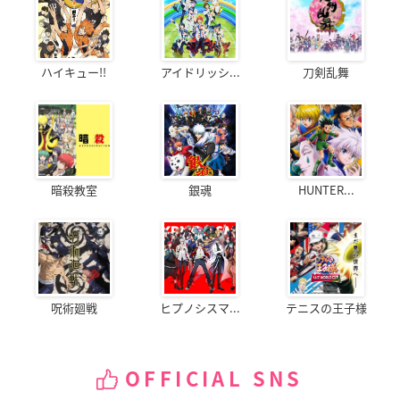
ハイキュー!!
アイドリッシ...
刀剣乱舞
暗殺教室
銀魂
HUNTER...
呪術廻戦
ヒプノシスマ...
テニスの王子様
OFFICIAL SNS