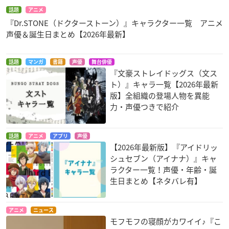
話題
アニメ
『Dr.STONE（ドクターストーン）』キャラクター一覧 アニメ
声優＆誕生日まとめ【2026年最新】
話題
マンガ
書籍
声優
舞台俳優
『文豪ストレイドッグス（文ス
ト）』キャラ一覧【2026年最新
版】全組織の登場人物を異能
力・声優つきで紹介
話題
アニメ
アプリ
声優
【2026年最新版】『アイドリッ
シュセブン（アイナナ）』キャ
ラクター一覧！声優・年齢・誕
生日まとめ【ネタバレ有】
アニメ
ニュース
モフモフの寝顔がカワイイ♪『こ