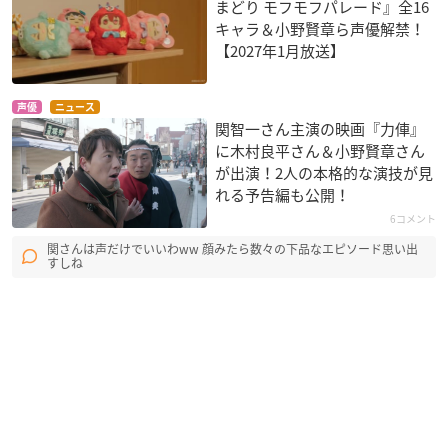
まどり モフモフパレード』全16
キャラ＆小野賢章ら声優解禁！
【2027年1月放送】
声優
ニュース
関智一さん主演の映画『力俥』
に木村良平さん＆小野賢章さん
が出演！2人の本格的な演技が見
れる予告編も公開！
6コメント
関さんは声だけでいいわww 顔みたら数々の下品なエピソード思い出
すしね