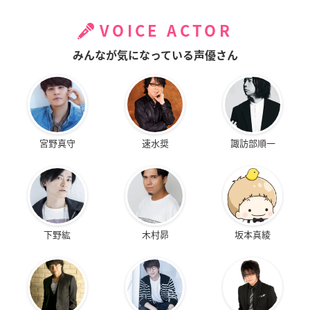
VOICE ACTOR
みんなが気になっている声優さん
宮野真守
速水奨
諏訪部順一
下野紘
木村昴
坂本真綾