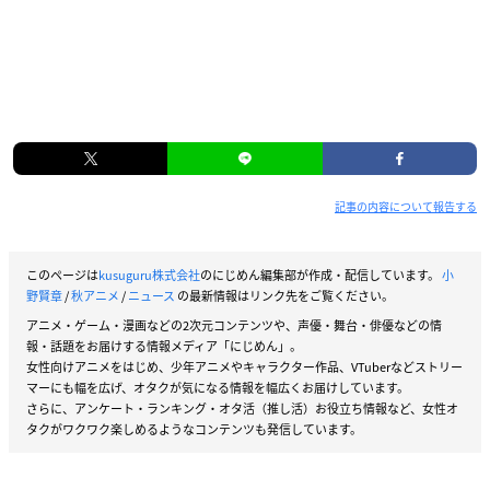
記事の内容について報告する
このページは
kusuguru株式会社
のにじめん編集部が作成・配信しています。
小
野賢章
/
秋アニメ
/
ニュース
の最新情報はリンク先をご覧ください。
アニメ・ゲーム・漫画などの2次元コンテンツや、声優・舞台・俳優などの情
報・話題をお届けする情報メディア「にじめん」。
女性向けアニメをはじめ、少年アニメやキャラクター作品、VTuberなどストリー
マーにも幅を広げ、オタクが気になる情報を幅広くお届けしています。
さらに、アンケート・ランキング・オタ活（推し活）お役立ち情報など、女性オ
タクがワクワク楽しめるようなコンテンツも発信しています。