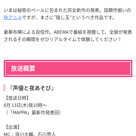
いまは秘密のベールに包まれた完全新作の発表。話題作揃いの
秋アニメ
ですが、まさに“隠し玉”というべき作品です。
豪華布陣による自信作。ABEMAで番組を視聴して、全貌が発表
されるその瞬間をぜひリアルタイムで体験してください！
放送概要
『声優と夜あそび』
【放送日時】
8月 13日(木)夜10時〜
（「MAPPA」最新作発表回）
【出演】
MC：浪川大輔、石川界人