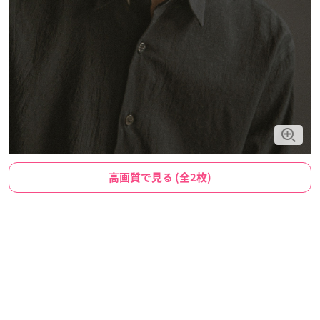
高画質で見る (全2枚)