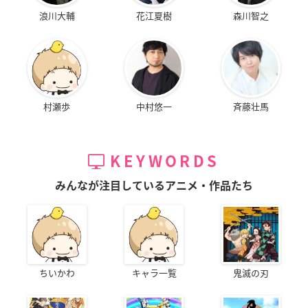
浪川大輔
花江夏樹
森川智之
村瀬歩
中村悠一
斉藤壮馬
KEYWORDS
みんなが注目しているアニメ・作品たち
ちいかわ
キャラ一覧
鬼滅の刃