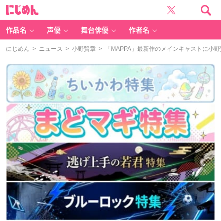
に
じ
め
ん
作品名
声優
舞台俳優
作者名
にじめん
>
ニュース
>
小野賢章
> 「MAPPA」最新作のメインキャストに小