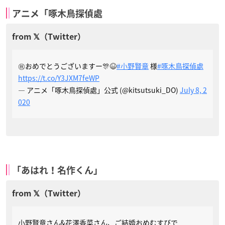
アニメ「啄木鳥探偵處
㊗️おめでとうございますー🎊😆
#小野賢章
様
#啄木鳥探偵處
https://t.co/Y3JXM7feWP
— アニメ「啄木鳥探偵處」公式 (@kitsutsuki_DO)
July 8, 2
020
「あはれ！名作くん」
小野賢章さん&花澤香菜さん、ご結婚おめむすびで