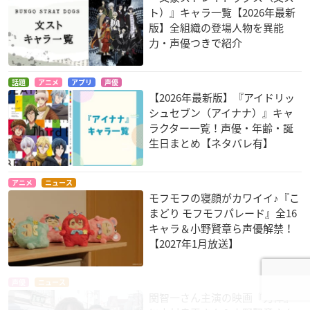
ト）』キャラ一覧【2026年最新
版】全組織の登場人物を異能
力・声優つきで紹介
話題
アニメ
アプリ
声優
【2026年最新版】『アイドリッ
シュセブン（アイナナ）』キャ
ラクター一覧！声優・年齢・誕
生日まとめ【ネタバレ有】
アニメ
ニュース
モフモフの寝顔がカワイイ♪『こ
まどり モフモフパレード』全16
キャラ＆小野賢章ら声優解禁！
【2027年1月放送】
声優
ニュース
関智一さん主演の映画『力俥』