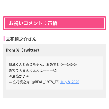
お祝いコメント：声優
立花慎之介さん
賢章くんと香菜ちゃん、おめでとう〜🥳🥳🥳
めでてぇぇぇええええーーー🥰
🎉最高かよ🎉
— 立花慎之介 (@REAL_1978_TS)
July 8, 2020