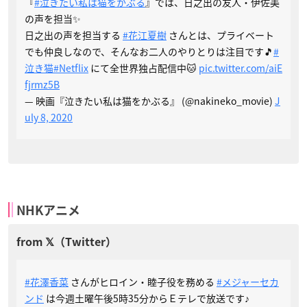
『
#泣きたい私は猫をかぶる
』では、日之出の友人・伊佐美
の声を担当✨
日之出の声を担当する
#花江夏樹
さんとは、プライベート
でも仲良しなので、そんなお二人のやりとりは注目です🎵
#
泣き猫
#Netflix
にて全世界独占配信中🐱
pic.twitter.com/aiE
fjrmz5B
— 映画『泣きたい私は猫をかぶる』 (@nakineko_movie)
J
uly 8, 2020
NHKアニメ
#花澤香菜
さんがヒロイン・睦子役を務める
#メジャーセカ
ンド
は今週土曜午後5時35分からＥテレで放送です♪