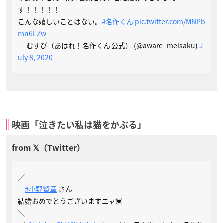
す！！！！！
こんな嬉しいことはない。
#名作くん
pic.twitter.com/MNPb
mn6LZw
— むすび（あはれ！名作くん 公式） (@aware_meisaku)
J
uly 8, 2020
映画「泣きたい私は猫をかぶる」
／
#小野賢章
さん
結婚おめでとうございますニャ💓
＼