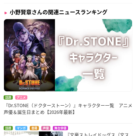
小野賢章さんの関連ニュースランキング
話題
アニメ
『Dr.STONE（ドクターストーン）』キャラクター一覧 アニメ
声優＆誕生日まとめ【2026年最新】
話題
マンガ
書籍
声優
舞台俳優
『文豪ストレイドッグス（文ス