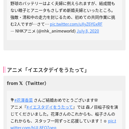
野球のバッテリーはよく夫婦に例えられますが、結成間も
ない睦子とアニータもさしずめ新婚夫婦といったところ。
強敵・清和中の走力を封じるため、初めての共同作業に挑
む2人ですが…さて…
pic.twitter.com/uXyZ6YGxRF
— NHKアニメ (@nhk_animeworld)
July 8, 2020
アニメ「イエスタデイをうたって」
💐
#花澤香菜
さんご結婚おめでとうございます🌸
アニメ『
#イエスタデイをうたって
』では 森ノ目榀子役を演
じてくださいました。花澤さんのこれからも、榀子さんの
これからも、スタッフ一同ずっと応援しています！☺️
pic.t
witter.com/hUL8FQ7oeq