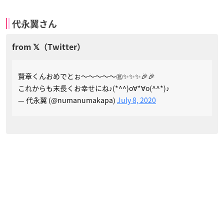
代永翼さん
賢章くんおめでとぉ〜〜〜〜〜㊗️✨✨✨🎉🎉
これからも末長くお幸せにね♪(*^^)o∀*∀o(^^*)♪
— 代永翼 (@numanumakapa)
July 8, 2020