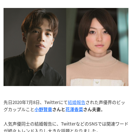
先日2020年7月8日、Twitterにて
結婚報告
された声優界のビッ
グカップルこと
。
小野賢章
さんと
花澤香菜
さん
夫妻
人気声優同士の結婚報告に、TwitterなどのSNSでは関連ワード
が続々トレンド入りし大きな話題となりました。