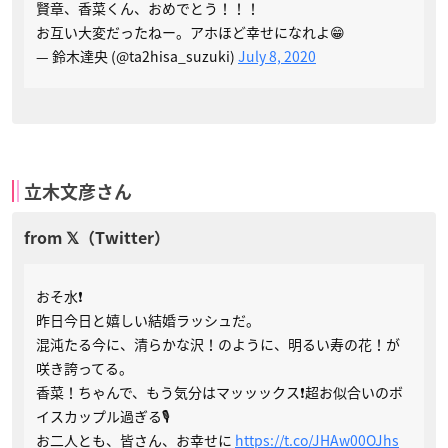
賢章、香菜くん、おめでとう！！！
お互い大変だったねー。アホほど幸せになれよ😁
— 鈴木達央 (@ta2hisa_suzuki)
July 8, 2020
立木文彦さん
おそ水❗
昨日今日と嬉しい結婚ラッシュだ。
混沌たる今に、清らかな沢！のように、明るい寿の花！が
咲き誇ってる。
香菜！ちゃんで、もう気分はマッッックス❗超お似合いのボ
イスカップル過ぎる🎙️
お二人とも、皆さん、お幸せに
https://t.co/JHAw00OJhs