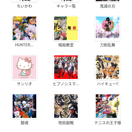
ちいかわ
キャラ一覧
鬼滅の刃
HUNTER...
暗殺教室
刀剣乱舞
サンリオ
ヒプノシスマ...
ハイキュー!!
銀魂
呪術廻戦
テニスの王子様