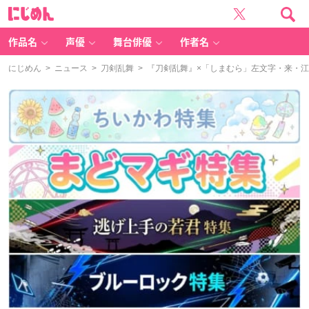
に
じ
め
ん
作品名
声優
舞台俳優
作者名
にじめん
>
ニュース
>
刀剣乱舞
> 『刀剣乱舞』×「しまむら」左文字・来・