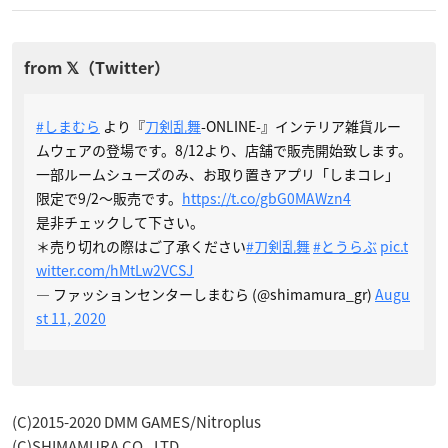
#しまむら
より『
刀剣乱舞
-ONLINE-』インテリア雑貨ルー
ムウェアの登場です。8/12より、店舗で販売開始致します。
一部ルームシューズのみ、お取り置きアプリ「しまコレ」
限定で9/2～販売です。
https://t.co/gbG0MAWzn4
是非チェックして下さい。
＊売り切れの際はご了承ください
#刀剣乱舞
#とうらぶ
pic.t
witter.com/hMtLw2VCSJ
— ファッションセンターしまむら (@shimamura_gr)
Augu
st 11, 2020
(C)2015-2020 DMM GAMES/Nitroplus
(C)SHIMAMURA CO., LTD.