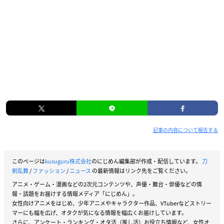
記事の内容について報告する
このページは
kusuguru株式会社
のにじめん編集部が作成・配信しています。
刀
剣乱舞
/
ファッション
/
ニュース
の最新情報はリンク先をご覧ください。
アニメ・ゲーム・漫画などの2次元コンテンツや、声優・舞台・俳優などの情
報・話題をお届けする情報メディア「にじめん」。
女性向けアニメをはじめ、少年アニメやキャラクター作品、VTuberなどストリー
マーにも幅を広げ、オタクが気になる情報を幅広くお届けしています。
さらに、アンケート・ランキング・オタ活（推し活）お役立ち情報など、女性オ