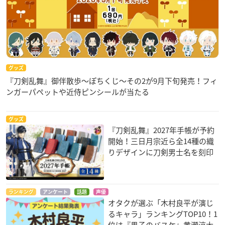
グッズ
『刀剣乱舞』御伴散歩～ぽちくじ～その2が9月下旬発売！フィ
ンガーパペットや近侍ピンシールが当たる
グッズ
『刀剣乱舞』2027年手帳が予約
開始！三日月宗近ら全14種の織
りデザインに刀剣男士名を刻印
ランキング
アンケート
話題
声優
オタクが選ぶ「木村良平が演じ
るキャラ」ランキングTOP10！1
位は『黒子のバスケ』黄瀬涼太