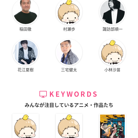
稲田徹
村瀬歩
諏訪部順一
花江夏樹
三宅健太
小林沙苗
KEYWORDS
みんなが注目しているアニメ・作品たち