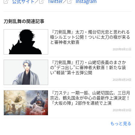
公式サイト
／
Twitter
／
Instagram
刀剣乱舞の関連記事
『刀剣乱舞』太刀・燭台切光忠と思われる
極シルエット公開！ついに太刀の極が来る
と審神者大歓喜
2020年8月11日
『刀剣乱舞』打刀・山姥切長義のまさか
の“デコ出し”に審神者大歓喜！新たな装
い“軽装”第十五弾公開
2020年8月14日
『刀ステ』一期一振、山姥切国広、三日月
宗近、鶴丸国永が中心の最新作上演決定！
「大坂の陣」2部作を連続で上演
2020年8月10日
もっと見る