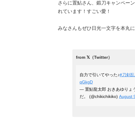
さらに置鮎さん、鍛刀キャンペーン
れています！すごい愛！
みなさんもぜひ日光一文字を本丸に
自力で引いてやった♪
#刀剣
qGkgD
— 置鮎龍太郎 おきあゆりょ
だ。 (@chikichikiko)
August 