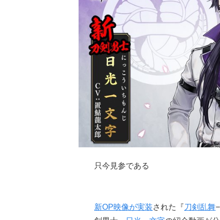
只今見参である
新OP映像が実装
された『
刀剣乱舞