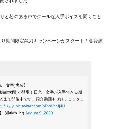
開されました！
りと芯のある声でクールな入手ボイスを聞くこと
:00より期間限定鍛刀キャンペーンがスタート！各資源
光一文字)実装】
v.置鮎龍太郎)が登場！日光一文字が入手できる期
3:59まで開催中です。紹介動画もぜひチェックし
とうらぶ
pic.twitter.com/bRxWcrJj4U
@tkrb_ht)
August 9, 2020