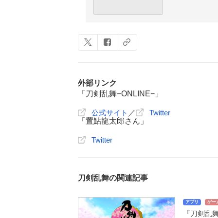
外部リンク
「刀剣乱舞−ONLINE−」
公式サイト
／
Twitter
「置鮎龍太郎さん」
Twitter
刀剣乱舞の関連記事
アプリ
ゲー
『刀剣乱舞