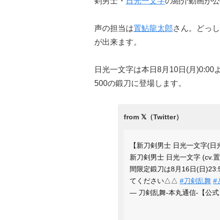
剣男士・
日光一文字
の紹介動画が公
声の担当は
置鮎龍太郎
さん。どっし
が出来ます。
日光一文字は本日8月10日(月)0
500の鍛刀に登場します。
【新刀剣男士 日光一文字(日
新刀剣男士 日光一文字 (c
間限定鍛刀は8月16日(日)2
てください△△
#刀剣乱舞
#
— 刀剣乱舞-本丸通信-【公式】 (