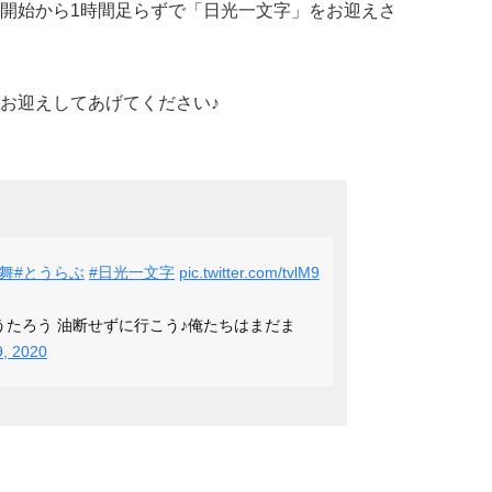
開始から1時間足らずで「日光一文字」をお迎えさ
お迎えしてあげてください♪
乱舞
#とうらぶ
#日光一文字
pic.twitter.com/tvlM9
うたろう 油断せずに行こう♪俺たちはまだま
9, 2020