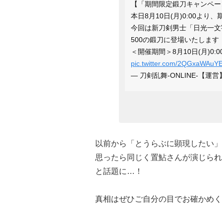
【「期間限定鍛刀キャンペー
本日8月10日(月)0:00
今回は新刀剣男士「日光一文
500の鍛刀に登場いたします
＜開催期間＞8月10日(月)0:00
pic.twitter.com/2QGxaWAuY
— 刀剣乱舞-ONLINE-【運営】
以前から「とうらぶに顕現したい」
思ったら同じく置鮎さんが演じられ
と話題に…！
真相はぜひご自分の目でお確かめく