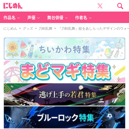
に
じ
め
ん
作品名
声優
舞台俳優
作者名
にじめん
>
グッズ
>
刀剣乱舞
> 『刀剣乱舞』紋をあしらったデザインのウォ