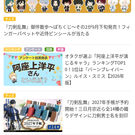
グッズ
『刀剣乱舞』御伴散歩～ぽちくじ～その2が9月下旬発売！フィ
ンガーパペットや近侍ピンシールが当たる
ランキング
アンケート
話題
声優
オタクが選ぶ「阿座上洋平が演
じるキャラ」ランキングTOP1
0！1位は『バーンブレイバー
ン』ルイス・スミス【2026年
版】
グッズ
『刀剣乱舞』2027年手帳が予約
開始！三日月宗近ら全14種の織
りデザインに刀剣男士名を刻印