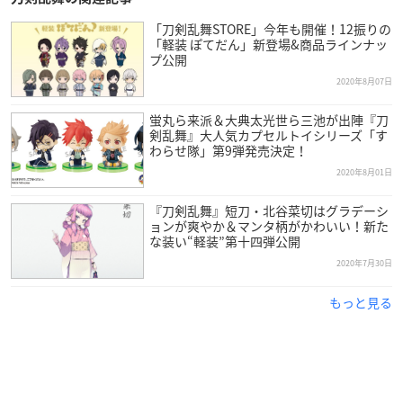
「刀剣乱舞STORE」今年も開催！12振りの
「軽装 ぽてだん」新登場&商品ラインナッ
プ公開
2020年8月07日
蛍丸ら来派＆大典太光世ら三池が出陣『刀
剣乱舞』大人気カプセルトイシリーズ「す
わらせ隊」第9弾発売決定！
2020年8月01日
『刀剣乱舞』短刀・北谷菜切はグラデーシ
ョンが爽やか＆マンタ柄がかわいい！新た
な装い“軽装”第十四弾公開
2020年7月30日
もっと見る