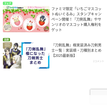
フェア
ファミマ限定「いちごマスコッ
トぬいぐるみ」スタンプキャン
ペーン開催！『刀剣乱舞』やサ
ンリオのマスコット購入権利を
ゲット
話題
『刀剣乱舞』極実装済み刀剣男
士一覧｜実装順・刀種別まとめ
【2025最新版】
2コメント