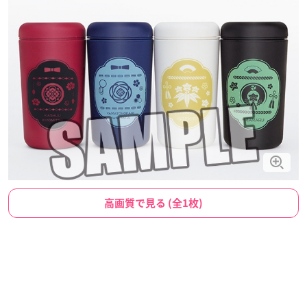
高画質で見る (全1枚)