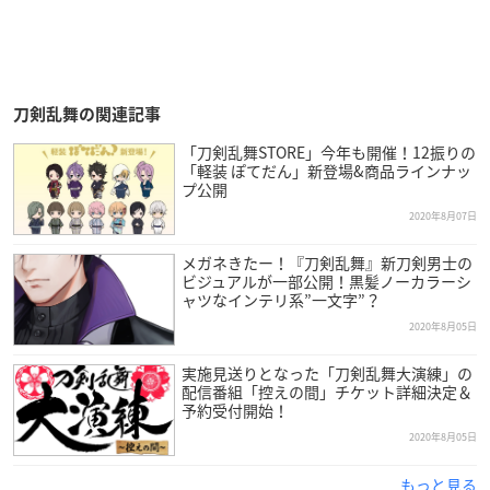
刀剣乱舞の関連記事
「刀剣乱舞STORE」今年も開催！12振りの
「軽装 ぽてだん」新登場&商品ラインナッ
プ公開
2020年8月07日
メガネきたー！『刀剣乱舞』新刀剣男士の
ビジュアルが一部公開！黒髪ノーカラーシ
ャツなインテリ系”一文字”？
2020年8月05日
実施見送りとなった「刀剣乱舞大演練」の
配信番組「控えの間」チケット詳細決定＆
予約受付開始！
2020年8月05日
もっと見る