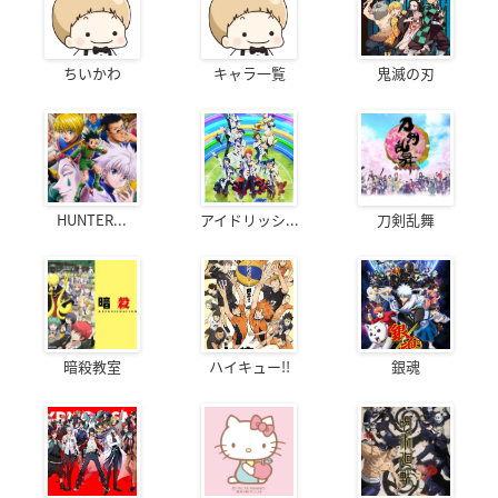
ちいかわ
キャラ一覧
鬼滅の刃
HUNTER...
アイドリッシ...
刀剣乱舞
暗殺教室
ハイキュー!!
銀魂