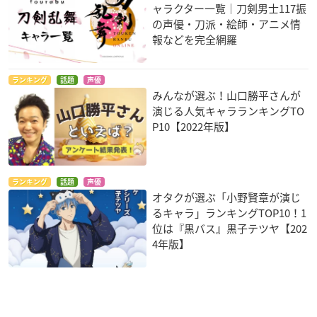
ャラクター一覧｜刀剣男士117振
の声優・刀派・絵師・アニメ情
報などを完全網羅
ランキング
話題
声優
みんなが選ぶ！山口勝平さんが
演じる人気キャラランキングTO
P10【2022年版】
ランキング
話題
声優
オタクが選ぶ「小野賢章が演じ
るキャラ」ランキングTOP10！1
位は『黒バス』黒子テツヤ【202
4年版】