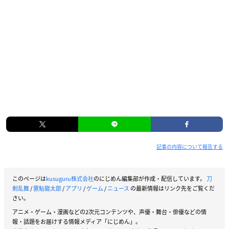
記事の内容について報告する
このページは
kusuguru株式会社
のにじめん編集部が作成・配信しています。
刀
剣乱舞
/
置鮎龍太郎
/
アプリ
/
ゲーム
/
ニュース
の最新情報はリンク先をご覧くだ
さい。
アニメ・ゲーム・漫画などの2次元コンテンツや、声優・舞台・俳優などの情
報・話題をお届けする情報メディア「にじめん」。