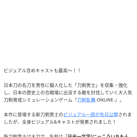
ビジュアル含めキャストも最高〜！！
日本刀の名刀を男性に擬人化した「刀剣男士」を収集・強化
し、日本の歴史上の合戦場に出没する敵を討伐していく大人気
刀剣育成シミュレーションゲーム『
刀剣乱舞
-ONLINE-』。
本作に登場する新刀剣男士の
ビジュアル一部が先日公開
されま
したが、全身ビジュアル&キャストが発表されました！
新刀剣男士は太刀で、名前は「
日光一文字(にっこういちもん