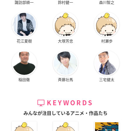
諏訪部順一
鈴村健一
森川智之
花江夏樹
大塚芳忠
村瀬歩
稲田徹
斉藤壮馬
三宅健太
KEYWORDS
みんなが注目しているアニメ・作品たち