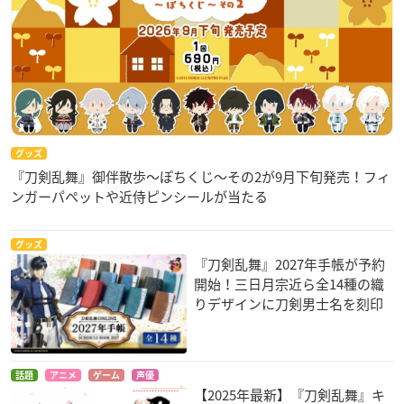
グッズ
『刀剣乱舞』御伴散歩～ぽちくじ～その2が9月下旬発売！フィ
ンガーパペットや近侍ピンシールが当たる
グッズ
『刀剣乱舞』2027年手帳が予約
開始！三日月宗近ら全14種の織
りデザインに刀剣男士名を刻印
話題
アニメ
ゲーム
声優
【2025年最新】『刀剣乱舞』キ