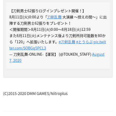
【刀剣男士62振りログインプレゼント開催！】
8月11日(火)0:00より「
刀剣乱舞
大演練 〜控えの間～」に出
陣する刀剣男士62振りをプレゼント！
＜開催期間＞8月11日(火)0:00〜8月18日(火)12:59
また8月11日(火)メンテナンス後より刀剣所持可能数を80か
ら「120」へ拡張いたします。
#刀剣乱舞
#とうらぶ
pic.twit
ter.com/SQBGq5PCL3
— 刀剣乱舞-ONLINE-【運営】 (@TOUKEN_STAFF)
August
7, 2020
(C)2015-2020 DMM GAMES/Nitroplus