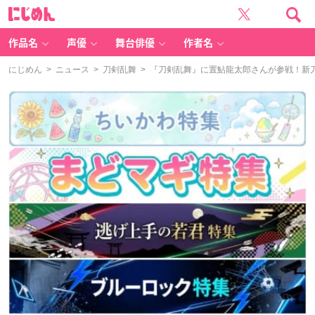
に
じ
め
ん
作品名
声優
舞台俳優
作者名
にじめん
>
ニュース
>
刀剣乱舞
> 『刀剣乱舞』に置鮎龍太郎さんが参戦！新