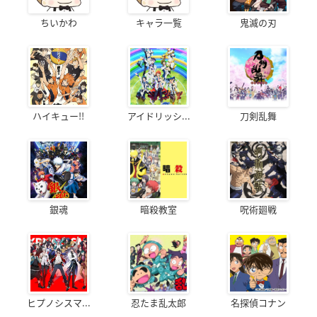
ちいかわ
キャラ一覧
鬼滅の刃
ハイキュー!!
アイドリッシ...
刀剣乱舞
銀魂
暗殺教室
呪術廻戦
ヒプノシスマ...
忍たま乱太郎
名探偵コナン