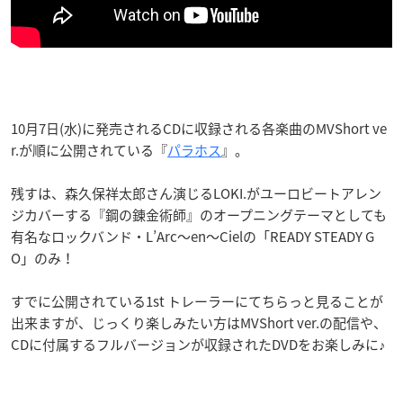
10月7日(水)に発売されるCDに収録される
各楽曲のMVShort ve
r.が順に公開されている『
パラホス
』。
残すは、森久保祥太郎さん演じるLOKI.がユーロビートアレン
ジカバーする『鋼の錬金術師』のオープニングテーマとしても
有名なロックバンド・L’Arc～en～Cielの「READY STEADY G
O」のみ！
すでに公開されている1st トレーラーにてちらっと見ることが
出来ますが、じっくり楽しみたい方はMVShort ver.の配信や、
CDに付属するフルバージョンが収録されたDVDをお楽しみに♪