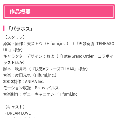
作品概要
「パラホス」
【スタッフ】
原案・原作：天音トウ（Hifumi,inc.）（『天歌奏流 -TENKASO
UL-』ほか）
キャラクターデザイン：およ（「Fate/Grand Order」コラボイ
ラストほか）
脚本：秋月弓（『快感♥フレーズCLIMAX』ほか）
音楽：彦田元気（Hifumi,inc.）
3DCG制作：ANIMA Inc.
モーション収録：Balus -バルス-
音楽制作：ポニーキャニオン／Hifumi,inc.
【キャスト】
・DREAM LOVE