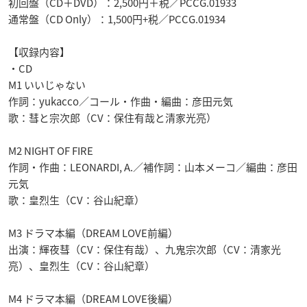
初回盤（CD＋DVD）：2,500円＋税／PCCG.01933
通常盤（CD Only）：1,500円+税／PCCG.01934
【収録内容】
・CD
M1 いいじゃない
作詞：yukacco／コール・作曲・編曲：彦田元気
歌：彗と宗次郎（CV：保住有哉と清家光亮）
M2 NIGHT OF FIRE
作詞・作曲：LEONARDI, A.／補作詞：山本メーコ／編曲：彦田
元気
歌：皇烈生（CV：谷山紀章）
M3 ドラマ本編（DREAM LOVE前編）
出演：輝夜彗（CV：保住有哉）、九鬼宗次郎（CV：清家光
亮）、皇烈生（CV：谷山紀章）
M4 ドラマ本編（DREAM LOVE後編）