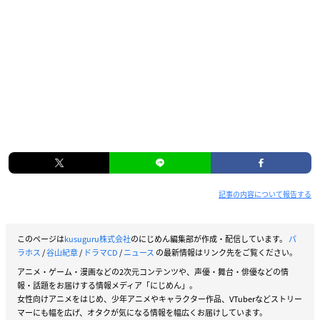
記事の内容について報告する
このページは
kusuguru株式会社
のにじめん編集部が作成・配信しています。
パ
ラホス
/
谷山紀章
/
ドラマCD
/
ニュース
の最新情報はリンク先をご覧ください。
アニメ・ゲーム・漫画などの2次元コンテンツや、声優・舞台・俳優などの情
報・話題をお届けする情報メディア「にじめん」。
女性向けアニメをはじめ、少年アニメやキャラクター作品、VTuberなどストリー
マーにも幅を広げ、オタクが気になる情報を幅広くお届けしています。