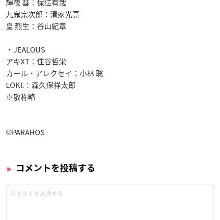
輝夜 彗：保住有哉
九鬼宗次郎：清家光亮
皇 烈生：谷山紀章
・JEALOUS
アキXT：住谷哲栄
カール・アレクセイ：小林 聡
LOKI.：森久保祥太郎
※敬称略
©PARAHOS
コメントを投稿する