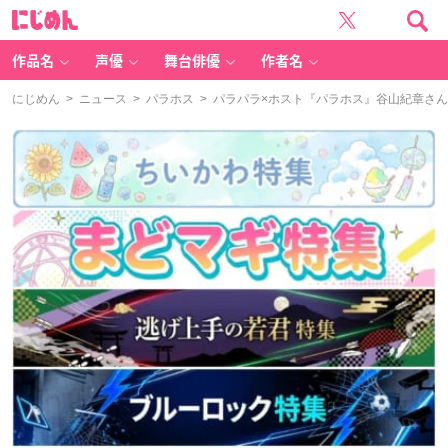
に
じ
め
ん
作品名
声優
舞台俳優
作者名
にじめん
>
ニュース
>
パラホス
> パラパラ×ホスト『パラホス』谷山紀章さんが