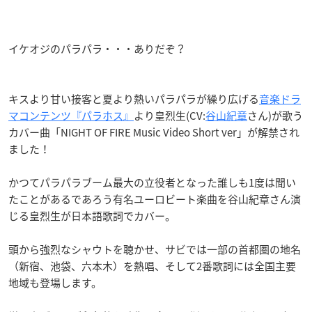
イケオジのパラパラ・・・ありだぞ？
キスより甘い接客と夏より熱いパラパラが繰り広げる
音楽ドラ
マコンテンツ『パラホス』
より皇烈生(CV:
谷山紀章
さん)が歌う
カバー曲「NIGHT OF FIRE Music Video Short ver」が解禁され
ました！
かつてパラパラブーム最大の立役者となった誰しも1度は聞い
たことがあるであろう有名ユーロビート楽曲を
谷山紀章さん演
じる皇烈生が日本語歌詞でカバー。
頭から強烈なシャウトを聴かせ、サビでは一部の首都圏の地名
（新宿、池袋、六本木）を熱唱、そして2番歌詞には全国主要
地域も登場します。