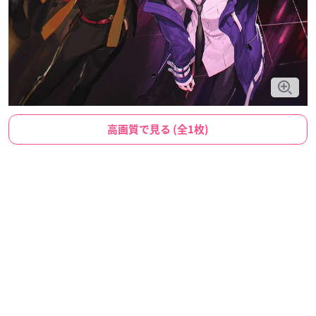
高画質で見る (全1枚)