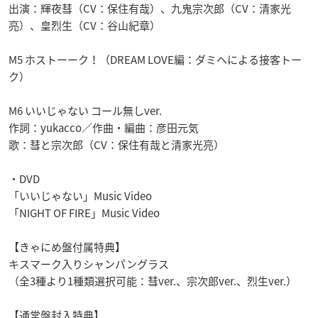
出演：輝夜彗（CV：保住有哉）、九鬼宗次郎（CV：清家光
亮）、皇烈生（CV：谷山紀章）
M5 ホストーーク！（DREAM LOVE編：ダミヘによる接客トー
ク）
M6 いいじゃない コール無しver.
作詞：yukacco／作曲・編曲：彦田元気
歌：彗と宗次郎（CV：保住有哉と清家光亮）
・DVD
「いいじゃない」Music Video
「NIGHT OF FIRE」Music Video
【きゃにめ盤付属特典】
キスマーク入りシャンパングラス
（全3種より1種類選択可能：彗ver.、宗次郎ver.、烈生ver.）
【通常盤封入特典】