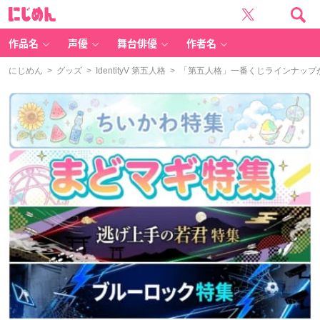
に
じ
め
ん
作品名
声優
舞台俳優
作者名
にじめん
>
グッズ
>
IdentityV 第五人格
> 「第五人格」一番くじラインナップ