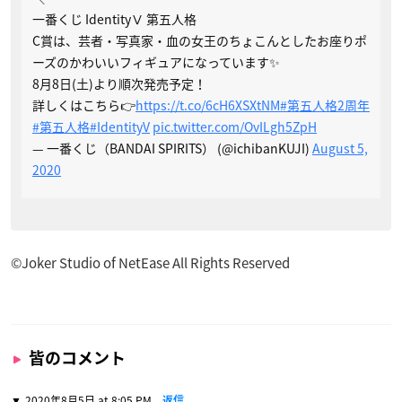
一番くじ IdentityⅤ 第五人格
C賞は、芸者・写真家・血の女王のちょこんとしたお座りポ
ーズのかわいいフィギュアになっています✨
8月8日(土)より順次発売予定！
詳しくはこちら👉
https://t.co/6cH6XSXtNM
#第五人格2周年
#第五人格
#IdentityV
pic.twitter.com/OvILgh5ZpH
— 一番くじ（BANDAI SPIRITS） (@ichibanKUJI)
August 5,
2020
©Joker Studio of NetEase All Rights Reserved
皆のコメント
2020年8月5日 at 8:05 PM
返信