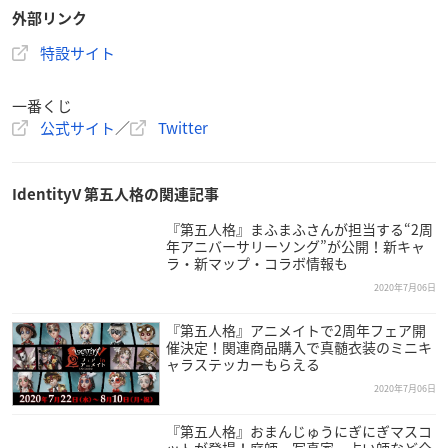
外部リンク
特設サイト
一番くじ
公式サイト
／
Twitter
IdentityV 第五人格の関連記事
『第五人格』まふまふさんが担当する“2周
年アニバーサリーソング”が公開！新キャ
ラ・新マップ・コラボ情報も
2020年7月06日
『第五人格』アニメイトで2周年フェア開
催決定！関連商品購入で真髄衣装のミニキ
ャラステッカーもらえる
2020年7月06日
『第五人格』おまんじゅうにぎにぎマスコ
ットが登場！庭師、写真家、占い師など全