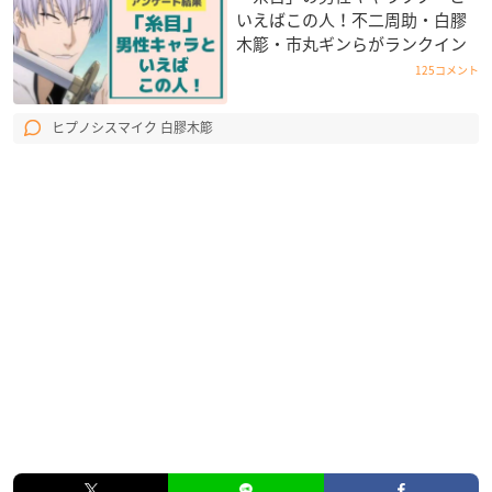
いえばこの人！不二周助・白膠
木簓・市丸ギンらがランクイン
125コメント
ヒプノシスマイク 白膠木簓