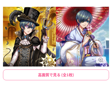
高画質で見る (全1枚)