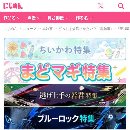
に
じ
め
ん
作品名
声優
舞台俳優
作者名
にじめん
>
ニュース
>
黒執事
> どっちを覚醒させたい？『黒執事』×『夢10