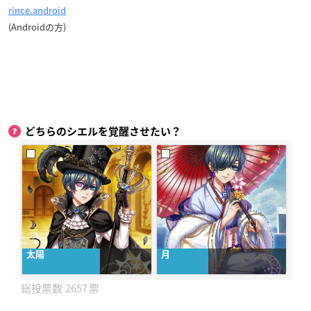
rince.android
(Androidの方)
どちらのシエルを覚醒させたい？
太陽
月
2657