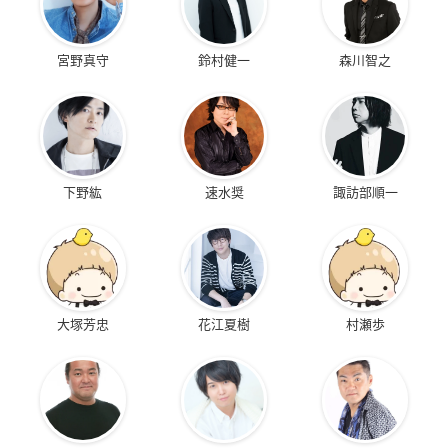
宮野真守
鈴村健一
森川智之
下野紘
速水奨
諏訪部順一
大塚芳忠
花江夏樹
村瀬歩