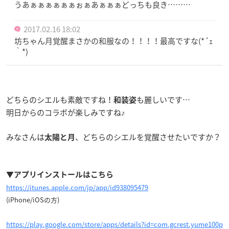
うあぁぁぁぁぁぁぉぁあぁぁぁどっちも良き………
2017.02.16 18:02
坊ちゃん月覚醒まさかの和服なの！！！！最高ですな(*´ｪ
｀*)
どちらのシエルも素敵ですね！
も麗しいです…
和装姿
明日からのコラボが楽しみですね♪
みなさんは
、どちらのシエルを覚醒させたいですか？
太陽と月
▼アプリインストールはこちら
https://itunes.apple.com/jp/app/id938095479
(iPhone/iOSの方)
https://play.google.com/store/apps/details?id=com.gcrest.yume100p