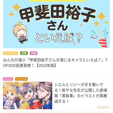
ランキング
話題
声優
みんなが選ぶ「甲斐田裕子さんが演じるキャラといえば？」T
OP10の結果発表！【2023年版】
アニメ
ニュース
シエルとリジーが手を繋いで
る！枢やな先生が公開した劇場
版『黒執事』のイラストが素敵
過ぎる！
12コメント