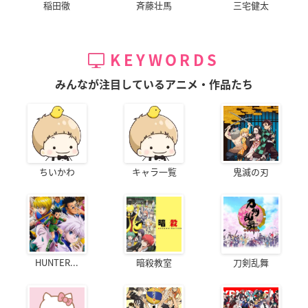
稲田徹
斉藤壮馬
三宅健太
KEYWORDS
みんなが注目しているアニメ・作品たち
ちいかわ
キャラ一覧
鬼滅の刃
HUNTER...
暗殺教室
刀剣乱舞