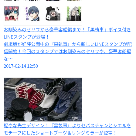
お馴染みのセリフから豪華客船編まで！『黒執事』ボイス付き
LINEスタンプが登場！
劇場版が好評公開中の『黒執事』から新しいLINEスタンプが配
信開始！今回のスタンプではお馴染みのセリフや、豪華客船編
な…
2017-02-14 12:50
枢やな先生デザイン！『黒執事』よりセバスチャンとシエルを
モチーフにしたショートブーツ＆リングミラーが登場！