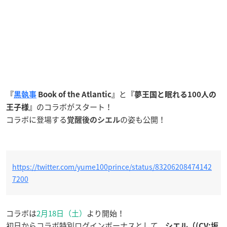
と
『
黒執事
Book of the Atlantic』
『夢王国と眠れる100人の
のコラボがスタート！
王子様』
コラボに登場する
の姿も公開！
覚醒後のシエル
https://twitter.com/yume100prince/status/83206208474142
7200
コラボは
2月18日（土）
より開始！
初日からコラボ特別ログインボーナスとして、
シエル（(CV:坂