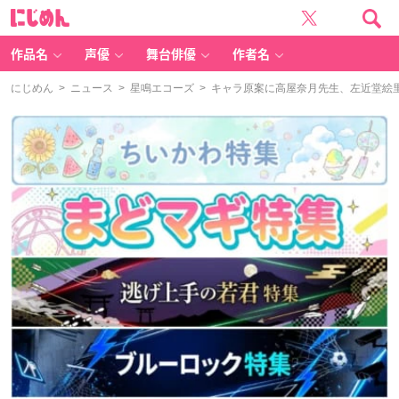
に
じ
め
ん
作品名
声優
舞台俳優
作者名
にじめん
>
ニュース
>
星鳴エコーズ
> キャラ原案に高屋奈月先生、左近堂絵