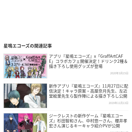
星鳴エコーズの関連記事
アプリ『星鳴エコーズ』x「GraffArtCAF
E」コラボカフェ開催決定！ドリンク2種＆
描き下ろし使用グッズが登場
2020年3月15日
新作アプリ『星鳴エコーズ』11月27日に配
信決定！キャラ原案・高屋奈月先生、左近
堂絵里先生ら製作陣による描き下ろし公開
2019年11月13日
ジークレストの新作ゲーム『星鳴エコー
ズ』杉田智和さん、中村悠一さん、櫻井孝
宏さん演じるキーキャラ紹介PVが公開