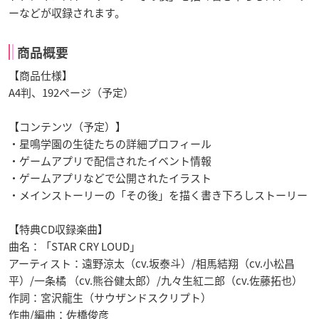
ーなどが収録されます。
商品概要
【商品仕様】
A4判、192ページ（予定）
【コンテンツ（予定）】
・星鳴学園の生徒たちの詳細プロフィール
・ゲームアプリで配信されたイベント情報
・ゲームアプリなどで公開されたイラスト
・メインストーリーの「その後」を描く書き下ろしストーリー
【特典CD収録楽曲】
曲名：「STAR CRY LOUD」
アーティスト：遠野涼太（cv.坂泰斗）/相馬結翔（cv.小松昌
平）/一条橘 （cv.熊谷健太郎）/九々生紅二郎（cv.佐藤拓也）
作詞：宮沢龍生（サウザンドスクリプト）
作曲/編曲：佐橋俊彦