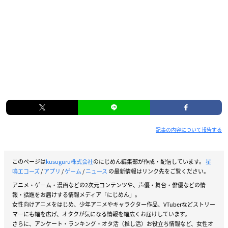
記事の内容について報告する
このページは
kusuguru株式会社
のにじめん編集部が作成・配信しています。
星
鳴エコーズ
/
アプリ
/
ゲーム
/
ニュース
の最新情報はリンク先をご覧ください。
アニメ・ゲーム・漫画などの2次元コンテンツや、声優・舞台・俳優などの情
報・話題をお届けする情報メディア「にじめん」。
女性向けアニメをはじめ、少年アニメやキャラクター作品、VTuberなどストリー
マーにも幅を広げ、オタクが気になる情報を幅広くお届けしています。
さらに、アンケート・ランキング・オタ活（推し活）お役立ち情報など、女性オ