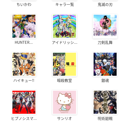
ちいかわ
キャラ一覧
鬼滅の刃
HUNTER...
アイドリッシ...
刀剣乱舞
ハイキュー!!
暗殺教室
銀魂
ヒプノシスマ...
サンリオ
呪術廻戦