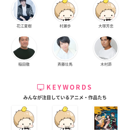
花江夏樹
村瀬歩
大塚芳忠
稲田徹
斉藤壮馬
木村昴
KEYWORDS
みんなが注目しているアニメ・作品たち