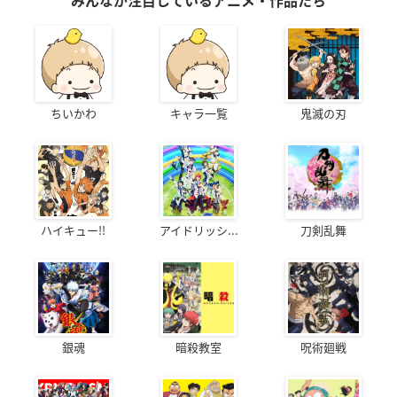
みんなが注目しているアニメ・作品たち
ちいかわ
キャラ一覧
鬼滅の刃
ハイキュー!!
アイドリッシ...
刀剣乱舞
銀魂
暗殺教室
呪術廻戦