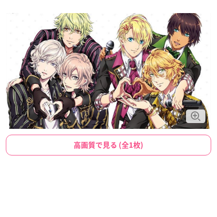
高画質で見る (全1枚)