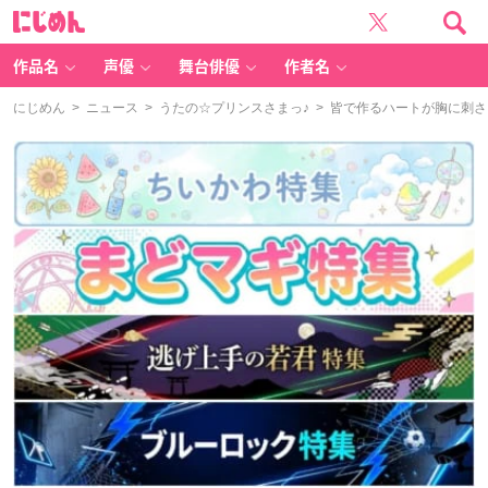
に
じ
め
ん
作品名
声優
舞台俳優
作者名
にじめん
>
ニュース
>
うたの☆プリンスさまっ♪
> 皆で作るハートが胸に刺さ