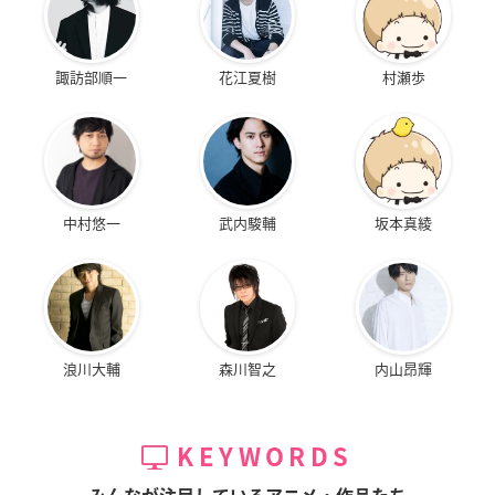
諏訪部順一
花江夏樹
村瀬歩
中村悠一
武内駿輔
坂本真綾
浪川大輔
森川智之
内山昂輝
KEYWORDS