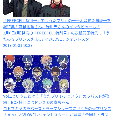
「FREECELL特別号」で『うたプリ』の一十木音也＆鳳瑛一を
総特集！寺島拓篤さん、緑川光さんのインタビューも！
2月6日(月)発売の「FREECELL特別号」の表紙巻頭特集に『う
たの☆プリンスさまっ♪ マジLOVEレジェンドスター…
2017-01-31 10:37
Vol.1ということは？『うたプリ レジェスタ』のラバストが登
場！BOX特典にはドレス姿の春ちゃん！
コトブキヤのラバーストラップシリーズに『うたの☆プリンス
さまっ♪ マジLOVEレジェンドスター』が登場！今回もイラス