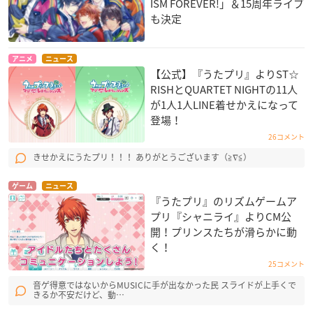
ISM FOREVER!」＆15周年ライブ
も決定
アニメ
ニュース
【公式】『うたプリ』よりST☆
RISHとQUARTET NIGHTの11人
が1人1人LINE着せかえになって
登場！
26コメント
きせかえにうたプリ！！！ ありがとうございます（≧∇≦）
ゲーム
ニュース
『うたプリ』のリズムゲームア
プリ『シャニライ』よりCM公
開！プリンスたちが滑らかに動
く！
25コメント
音ゲ得意ではないからMUSICに手が出なかった民 スライドが上手くで
きるか不安だけど、動…