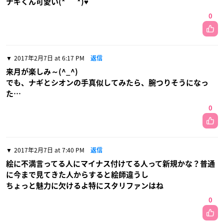
ナギくん可愛い(*´˘`*)♥
0
2017年2月7日 at 6:17 PM
返信
来月が楽しみ～(^_^)
でも、ナギとシオンの手真似してみたら、腕つりそうになっ
た…
0
2017年2月7日 at 7:40 PM
返信
絵に不満言ってる人にマイナス付けてる人って新規かな？普通
に今まで見てきた人からすると絵師違うし
ちょっと魅力に欠けるよ特にスタリファンはね
0