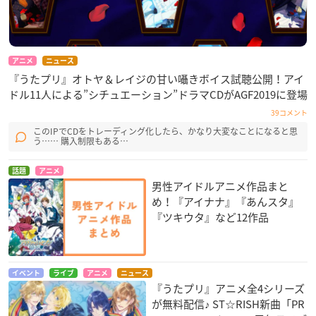
アニメ
ニュース
『うたプリ』オトヤ＆レイジの甘い囁きボイス試聴公開！アイ
ドル11人による”シチュエーション”ドラマCDがAGF2019に登場
39コメント
このIPでCDをトレーディング化したら、かなり大変なことになると思
う…… 購入制限もある…
話題
アニメ
男性アイドルアニメ作品まと
め！『アイナナ』『あんスタ』
『ツキウタ』など12作品
イベント
ライブ
アニメ
ニュース
『うたプリ』アニメ全4シリーズ
が無料配信♪ ST☆RISH新曲「PR