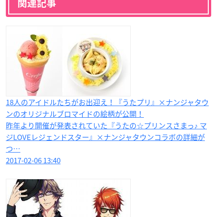
関連記事
18人のアイドルたちがお出迎え！『うたプリ』×ナンジャタウ
ンのオリジナルブロマイドの絵柄が公開！
昨年より開催が発表されていた『うたの☆プリンスさまっ♪ マ
ジLOVEレジェンドスター』×ナンジャタウンコラボの詳細が
つ…
2017-02-06 13:40