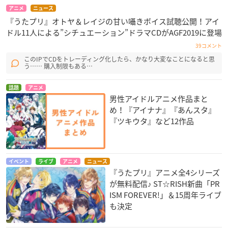
アニメ
ニュース
『うたプリ』オトヤ＆レイジの甘い囁きボイス試聴公開！アイ
ドル11人による”シチュエーション”ドラマCDがAGF2019に登場
39コメント
このIPでCDをトレーディング化したら、かなり大変なことになると思
う…… 購入制限もある…
話題
アニメ
男性アイドルアニメ作品まと
め！『アイナナ』『あんスタ』
『ツキウタ』など12作品
イベント
ライブ
アニメ
ニュース
『うたプリ』アニメ全4シリーズ
が無料配信♪ ST☆RISH新曲「PR
ISM FOREVER!」＆15周年ライブ
も決定