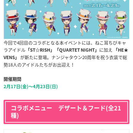
今回で4回目のコラボとなる本イベントには、ねこ耳ちびキャ
ラアイドル
に加え
「ST☆RISH」「QUARTET NIGHT」
「HE★
が新たに登場。ナンジャタウン20周年を祝う衣装で総
VENS」
勢18人のアイドルたちがお出迎え！
開催期間
2月17日(金)〜4月23日(日)
コラボメニュー デザート＆フード(全21
種)