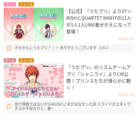
アニメ
ニュース
【公式】『うたプリ』よりST☆
RISHとQUARTET NIGHTの11人
が1人1人LINE着せかえになって
登場！
26コメント
きせかえにうたプリ！！！ ありがとうございます（≧∇≦）
ゲーム
ニュース
『うたプリ』のリズムゲームア
プリ『シャニライ』よりCM公
開！プリンスたちが滑らかに動
く！
25コメント
音ゲ得意ではないからMUSICに手が出なかった民 スライドが上手くで
きるか不安だけど、動…