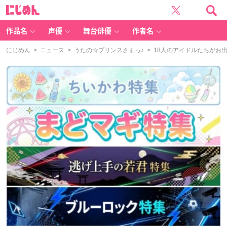
に
じ
め
ん
作品名
声優
舞台俳優
作者名
にじめん
>
ニュース
>
うたの☆プリンスさまっ♪
> 18人のアイドルたちがお