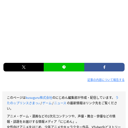
記事の内容について報告する
このページは
kusuguru株式会社
のにじめん編集部が作成・配信しています。
う
たの☆プリンスさまっ♪
/
ゲーム
/
ニュース
の最新情報はリンク先をご覧くださ
い。
アニメ・ゲーム・漫画などの2次元コンテンツや、声優・舞台・俳優などの情
報・話題をお届けする情報メディア「にじめん」。
女性向けアニメをはじめ、少年アニメやキャラクター作品、VTuberなどストリー