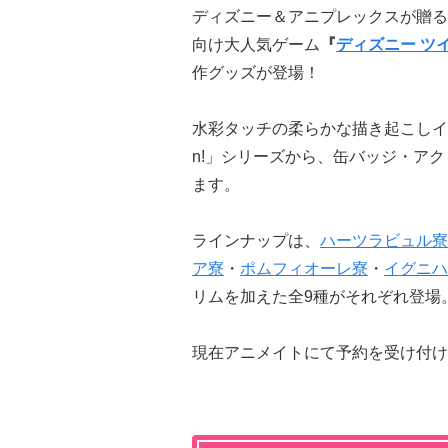
ディズニー＆アニプレックスが贈る
向け大人気ゲーム
『
ディズニー ツ
作グッズが登場！
水彩タッチの柔らかな描き起こしイラ
n!」シリーズから、缶バッジ・ア
ます。
ラインナップは、
ハーツラビュル寮
ア寮
・
ポムフィオーレ寮
・
イグニハ
リムを加えた全9種がそれぞれ登場
現在アニメイトにて予約を受け付けて