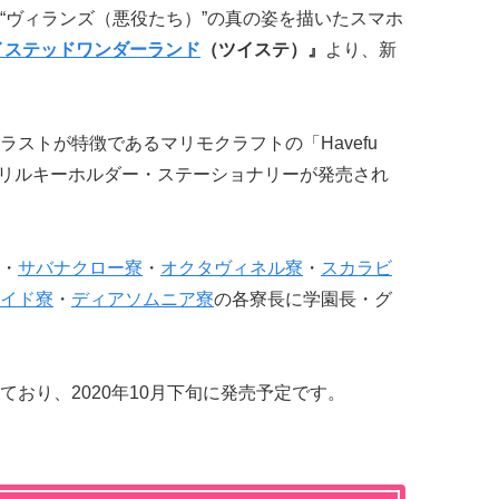
“ヴィランズ（悪役たち）”の真の姿を描いたスマホ
イステッドワンダーランド
（ツイステ）』
より、新
ストが特徴であるマリモクラフトの「Havefu
クリルキーホルダー・ステーショナリーが発売され
・
サバナクロー寮
・
オクタヴィネル寮
・
スカラビ
イド寮
・
ディアソムニア寮
の各寮長に学園長・グ
。
おり、2020年10月下旬に発売予定です。