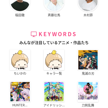
稲田徹
斉藤壮馬
木村昴
KEYWORDS
みんなが注目しているアニメ・作品たち
ちいかわ
キャラ一覧
鬼滅の刃
HUNTER...
アイドリッシ...
刀剣乱舞