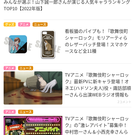
みんなが選ぶ！山下誠一郎さんが演じる人気キャラランキング
TOP10【2022年版】
グッズ
アニメ
ニュース
看板猫のパイプも！『歌舞伎町
シャーロック』モリアーティら
のレザーバッチ登場！スマホケ
ースなど全11種
アニメ
ニュース
TVアニメ『歌舞伎町シャーロッ
ク』最新PVに新キャラ登場！オ
ネエ(ハドソン夫人)役・諏訪部順
一さんら出演WEBラジオ情報も
2コメント
アニメ
ニュース
TVアニメ『歌舞伎町シャーロッ
ク』の”激レアバイト”募集中！
中村悠一さん＆小西克幸さんら