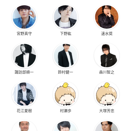
宮野真守
下野紘
速水奨
諏訪部順一
鈴村健一
森川智之
花江夏樹
村瀬歩
大塚芳忠