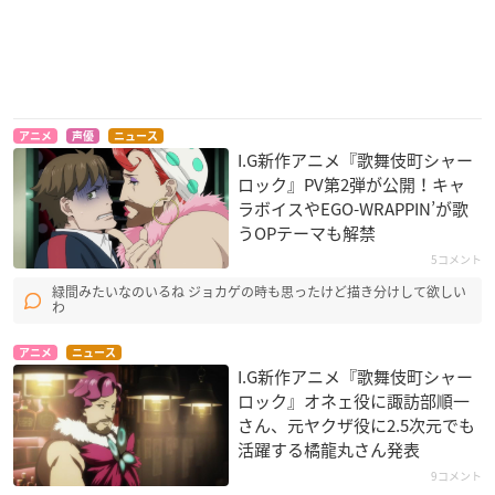
アニメ
声優
ニュース
I.G新作アニメ『歌舞伎町シャー
ロック』PV第2弾が公開！キャ
ラボイスやEGO-WRAPPIN’が歌
うOPテーマも解禁
5コメント
緑間みたいなのいるね ジョカゲの時も思ったけど描き分けして欲しい
わ
アニメ
ニュース
I.G新作アニメ『歌舞伎町シャー
ロック』オネェ役に諏訪部順一
さん、元ヤクザ役に2.5次元でも
活躍する橘龍丸さん発表
9コメント