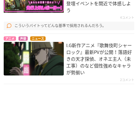
登壇イベントを間近で体感しよ
う
4コメント
こういうバイトってどんな基準で採用されるんだろう。
アニメ
声優
ニュース
I.G新作アニメ『歌舞伎町シャー
ロック』最新PVが公開！落語好
きの天才探偵、オネエ主人（未
工事）のなど個性強めなキャラ
が勢揃い
2コメント