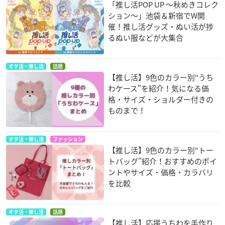
「推し活POP UP ～秋めきコレク
ション～」池袋＆新宿でW開
催！推し活グッズ・ぬい活が捗
るぬい服などが大集合
オタ活・推し活
話題
【推し活】9色のカラー別“うち
わケース”を紹介！気になる価
格・サイズ・ショルダー付きの
ものまで！
オタ活・推し活
ファッション
【推し活】9色のカラー別“トー
トバッグ”紹介！おすすめのポイ
ントやサイズ・価格・カラバリ
を比較
オタ活・推し活
話題
【推し活】応援うちわを手作り