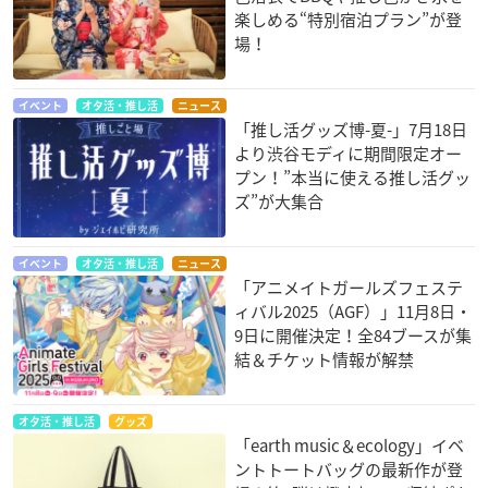
楽しめる“特別宿泊プラン”が登
場！
イベント
オタ活・推し活
ニュース
「推し活グッズ博-夏-」7月18日
より渋谷モディに期間限定オー
プン！”本当に使える推し活グッ
ズ”が大集合
イベント
オタ活・推し活
ニュース
「アニメイトガールズフェステ
ィバル2025（AGF）」11月8日・
9日に開催決定！全84ブースが集
結＆チケット情報が解禁
オタ活・推し活
グッズ
「earth music＆ecology」イベ
ントトートバッグの最新作が登