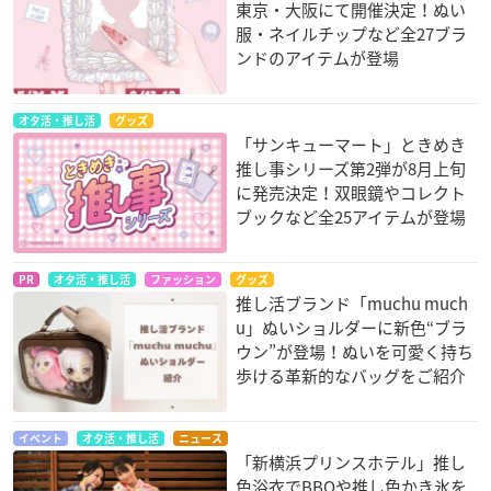
東京・大阪にて開催決定！ぬい
服・ネイルチップなど全27ブラ
ンドのアイテムが登場
オタ活・推し活
グッズ
「サンキューマート」ときめき
推し事シリーズ第2弾が8月上旬
に発売決定！双眼鏡やコレクト
ブックなど全25アイテムが登場
PR
オタ活・推し活
ファッション
グッズ
推し活ブランド「muchu much
u」ぬいショルダーに新色“ブラ
ウン”が登場！ぬいを可愛く持ち
歩ける革新的なバッグをご紹介
イベント
オタ活・推し活
ニュース
「新横浜プリンスホテル」推し
色浴衣でBBQや推し色かき氷を