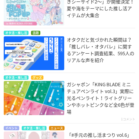
きシーサイド2～」が開催決定！
夏や海をテーマにした推し活ア
イテムが大集合
オタ活・推し活
話題
オタクだと気づかれた瞬間は？
「推しバレ・オタバレ」に関す
るアンケート調査結果、595人の
リアルな声を紹介
オタ活・推し活
グッズ
ガシャポン「KING BLADE ミニ
チュアペンライト vol.3」実際に
光るペンライト！ライトグリー
ンやホットピンクなど全6色が登
場
1コメント
イベント
オタ活・推し活
ニュース
「#手元の推し活まつり vol.6」