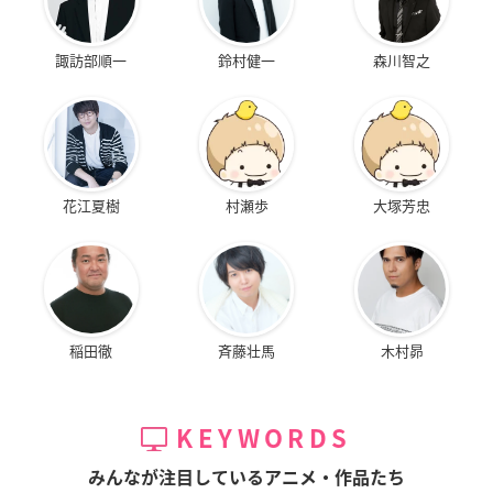
諏訪部順一
鈴村健一
森川智之
花江夏樹
村瀬歩
大塚芳忠
稲田徹
斉藤壮馬
木村昴
KEYWORDS
みんなが注目しているアニメ・作品たち