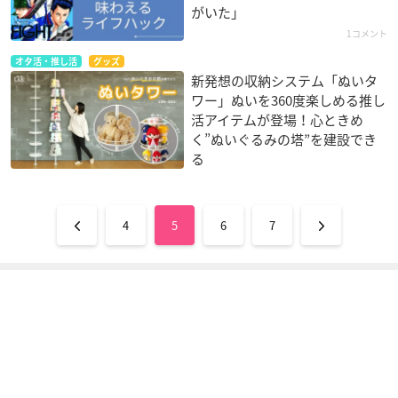
がいた」
1コメント
オタ活・推し活
グッズ
新発想の収納システム「ぬいタ
ワー」ぬいを360度楽しめる推し
活アイテムが登場！心ときめ
く”ぬいぐるみの塔”を建設でき
る
4
5
6
7