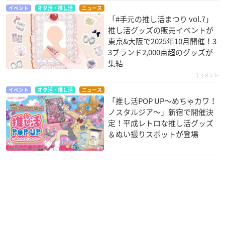
イベント
オタ活・推し活
ニュース
「#手元の推し活まつり vol.7」
推し活グッズの販売イベントが
東京&大阪で2025年10月開催！3
3ブランド2,000点超のグッズが
集結
1コメント
イベント
オタ活・推し活
ニュース
「推し活POP UP～めちゃカワ！
ノスタルジア～」新宿で開催決
定！平成レトロな推し活グッズ
＆ぬい撮りスポットが登場