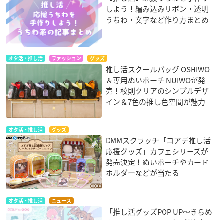
しよう！編み込みリボン・透明
うちわ・文字など作り方まとめ
オタ活・推し活
ファッション
グッズ
推し活スクールバッグ OSHIWO
＆専用ぬいポーチ NUIWOが発
売！校則クリアのシンプルデザ
イン＆7色の推し色空間が魅力
オタ活・推し活
グッズ
DMMスクラッチ「コアデ推し活
応援グッズ」カフェシリーズが
発売決定！ぬいポーチやカード
ホルダーなどが当たる
オタ活・推し活
ニュース
「推し活グッズPOP UP～きらめ