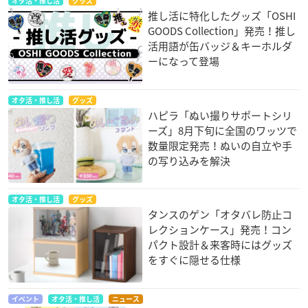
オタ活・推し活
グッズ
推し活に特化したグッズ「OSHI
GOODS Collection」発売！推し
活用語が缶バッジ＆キーホルダ
ーになって登場
オタ活・推し活
グッズ
ハピラ「ぬい撮りサポートシリ
ーズ」8月下旬に全国のワッツで
数量限定発売！ぬいの自立や手
の写り込みを解決
オタ活・推し活
グッズ
タンスのゲン「オタバレ防止コ
レクションケース」発売！コン
パクト設計＆来客時にはグッズ
をすぐに隠せる仕様
イベント
オタ活・推し活
ニュース