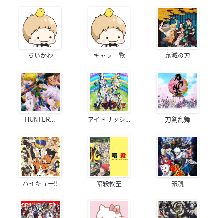
ちいかわ
キャラ一覧
鬼滅の刃
HUNTER...
アイドリッシ...
刀剣乱舞
ハイキュー!!
暗殺教室
銀魂