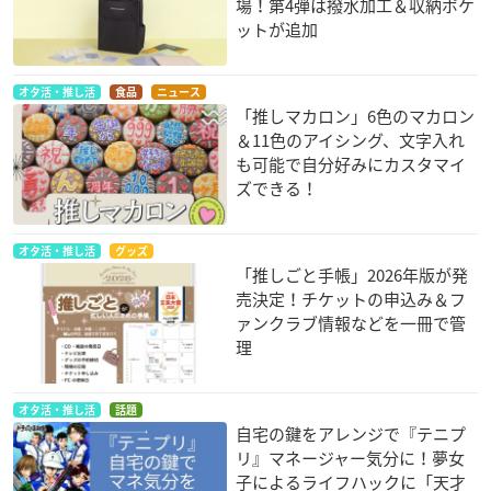
場！第4弾は撥水加工＆収納ポケ
ットが追加
オタ活・推し活
食品
ニュース
「推しマカロン」6色のマカロン
＆11色のアイシング、文字入れ
も可能で自分好みにカスタマイ
ズできる！
オタ活・推し活
グッズ
「推しごと手帳」2026年版が発
売決定！チケットの申込み＆フ
ァンクラブ情報などを一冊で管
理
オタ活・推し活
話題
自宅の鍵をアレンジで『テニプ
リ』マネージャー気分に！夢女
子によるライフハックに「天才