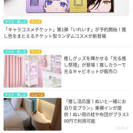
オタ活・推し活
グッズ
「キャラコスメチケット」第1弾「いれいす」が予約開始！推
し色をまとえるチケット型ランダムコスメが新登場
オタ活・推し活
グッズ
推しグッズを輝かせる「光る推
し祭壇」が登場！推しカラーで
光るキャビネットが販売◎
オタ活・推し活
ニュース
「推し活応援！ぬいと一緒にお
泊り会プラン」東横インが提
供！ぬい用の枕や布団がプラス3
00円で利用可能
1コメント