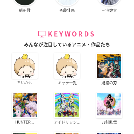
稲田徹
斉藤壮馬
三宅健太
KEYWORDS
みんなが注目しているアニメ・作品たち
ちいかわ
キャラ一覧
鬼滅の刃
HUNTER...
アイドリッシ...
刀剣乱舞