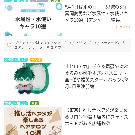
オタ活・推し活
アンケート
話題
8月1日は水の日！『鬼滅の刃』
冨岡義勇など水属性・水使いキ
ャラ10選 【アンケート結果】
15コメント
プリキュアではキュアアクア、キュアマリン、キュアマーメイド、キ
ュアフォンテーヌ、キュアラ…
オタ活・推し活
グッズ
『ヒロアカ』デク＆爆豪のぷぷ
ぐるみが可愛すぎ♪ マスコット
全9種や雄英スクールバッグが8
月3日受注開始
オタ活・推し活
話題
【東京】推し活ヘアメが楽しめ
るサロン10選！店内にフォトス
ポットがある店舗も◎