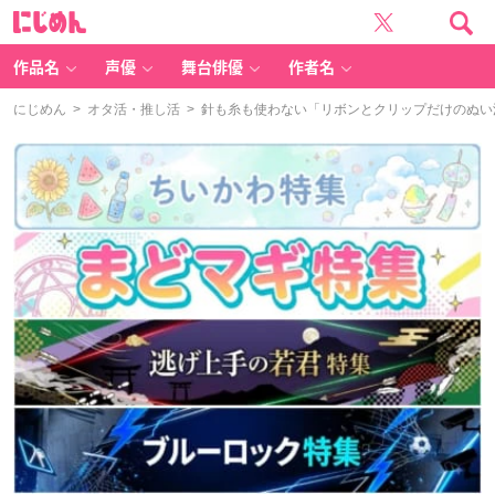
に
じ
め
ん
作品名
声優
舞台俳優
作者名
にじめん
>
オタ活・推し活
> 針も糸も使わない「リボンとクリップだけのぬい