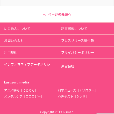
ページの先頭へ
にじめんについて
記事掲載について
お問い合わせ
プレスリリース送付先
利用規約
プライバシーポリシー
インフォマティブデータポリシ
運営会社
ー
kusuguru
media
アニメ情報［にじめん］
科学ニュース［ナゾロジー］
メンタルケア［ココロジー］
心理テスト［シンリ］
Copyright 2013 nijimen.