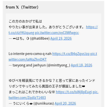
この方のおかげで私は
やりたい事が出来ました。ありがとうございます。
https://
t.co/ctzY4Uqueg
pic.twitter.com/oyC0Wfwgcc
— 🦈はち。🍋 (@hati8bee)
April 19, 2026
Lo intente pero como q nah
https://t.co/B4qZqvrJzq
pic.t
witter.com/IaWaZhnDKT
— taeyong and jaehyun (@minttyong_)
April 18, 2026
ゆびべを軽装風にできるかな？と思って家にあったインド
リボンでやってみたら異国の王子が爆誕しました👑
まっこれはこれでかわいいな🌸
https://t.co/IsWj8pEugi
pic.
twitter.com/ZqdIzT1483
— うにいくら🍣 (@uniikuras)
April 20, 2026