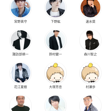
宮野真守
下野紘
速水奨
諏訪部順一
鈴村健一
森川智之
花江夏樹
大塚芳忠
村瀬歩