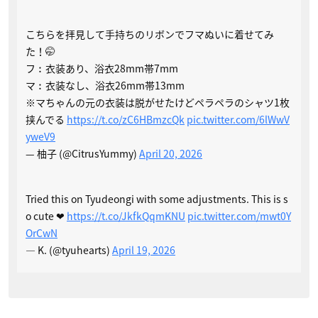
こちらを拝見して手持ちのリボンでフマぬいに着せてみ
た！🤭
フ︰衣装あり、浴衣28mm帯7mm
マ︰衣装なし、浴衣26mm帯13mm
※マちゃんの元の衣装は脱がせたけどペラペラのシャツ1枚
挟んでる
https://t.co/zC6HBmzcQk
pic.twitter.com/6lWwV
yweV9
— 柚子 (@CitrusYummy)
April 20, 2026
Tried this on Tyudeongi with some adjustments. This is s
o cute ❤
https://t.co/JkfkQqmKNU
pic.twitter.com/mwt0Y
OrCwN
— K. (@tyuhearts)
April 19, 2026