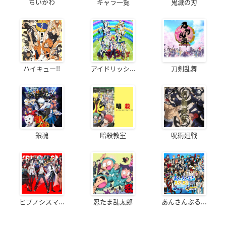
ちいかわ
キャラ一覧
鬼滅の刃
ハイキュー!!
アイドリッシ...
刀剣乱舞
銀魂
暗殺教室
呪術廻戦
ヒプノシスマ...
忍たま乱太郎
あんさんぶる...