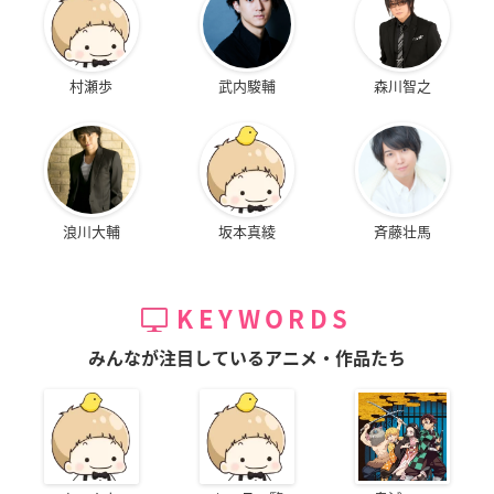
村瀬歩
武内駿輔
森川智之
浪川大輔
坂本真綾
斉藤壮馬
KEYWORDS
みんなが注目しているアニメ・作品たち