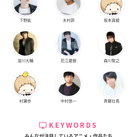
下野紘
木村昴
坂本真綾
浪川大輔
花江夏樹
森川智之
村瀬歩
中村悠一
斉藤壮馬
KEYWORDS
みんなが注目しているアニメ・作品たち