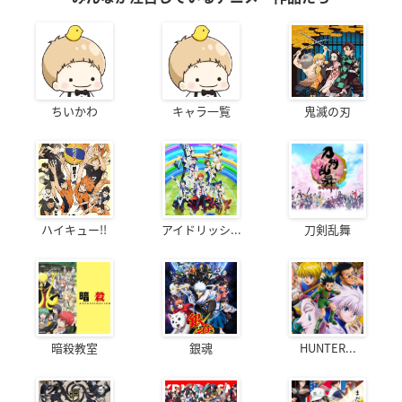
ちいかわ
キャラ一覧
鬼滅の刃
ハイキュー!!
アイドリッシ...
刀剣乱舞
暗殺教室
銀魂
HUNTER...