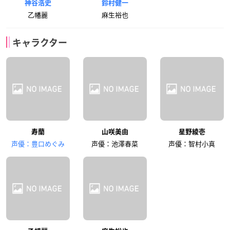
神谷浩史
鈴村健一
乙幡麗
麻生裕也
キャラクター
寿蘭
山咲美由
星野綾壱
声優：豊口めぐみ
声優：池澤春菜
声優：智村小真