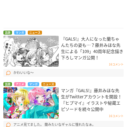
話題
マンガ
ニュース
『GALS!』大人になった蘭ちゃ
んたちの姿も…？藤井みほな先
生による「109」40周年記念描き
下ろしマンガ公開！
16コメント
かわいいな〜
話題
アニメ
マンガ
ニュース
マンガ『GALS!』藤井みほな先
生がTwitterアカウントを開設！
『ヒプマイ』イラストや秘蔵エ
ピソードを続々公開中
16コメント
アニメ見てました。 蘭みたいなギャルに憧れたなぁ。