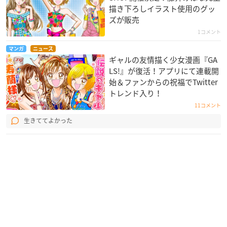
描き下ろしイラスト使用のグッ
ズが販売
1コメント
マンガ
ニュース
ギャルの友情描く少女漫画『GA
LS!』が復活！アプリにて連載開
始＆ファンからの祝福でTwitter
トレンド入り！
11コメント
生きててよかった