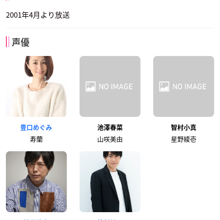
2001年4月より放送
声優
豊口めぐみ
池澤春菜
智村小真
寿蘭
山咲美由
星野綾壱