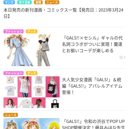
マンガ
電子漫画
書籍
ニュース
本日発売の新刊漫画・コミックス一覧【発売日：2023年3月24
日】
ファッション
グッズ
「GALS!!×セシル」ギャルの代
名詞コラボがついに実現！蘭達
とお揃いコーデが楽しめる
8
ファッション
グッズ
大人気少女漫画「GALS!」＆続
編「GALS!!」アパレルアイテム
登場！
ニュース
「GALS!!」令和の渋谷でPOP UP
SHOP開催決定！藤井みほな先生