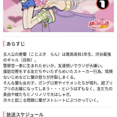
あらすじ
主人公の寿蘭（ことぶき らん）は鳳南高校1年生、渋谷最強
のギャル（自称）。
警察官一家に生まれたせいか、友達想いでウソが大嫌い。
援助交際をする友だちやいたずらめいたストーカー行為、陰険
ないじめなどに蘭の怒りが炸裂しまくる。
そんな蘭も女の子、ガングロ男やイケメンたちが現れ、超ブリ
ブリのお嬢になってしまう・・・というはずもなく、友だちの
美由や綾たちとノリノリで大はしゃぎ。
次々と起こる問題に蘭がストレートにぶつかっていく。
放送スケジュール