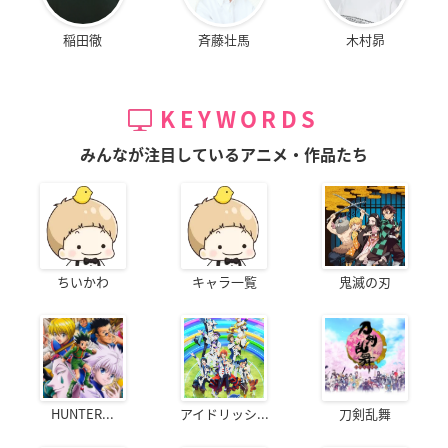
稲田徹
斉藤壮馬
木村昴
KEYWORDS
みんなが注目しているアニメ・作品たち
ちいかわ
キャラ一覧
鬼滅の刃
HUNTER...
アイドリッシ...
刀剣乱舞