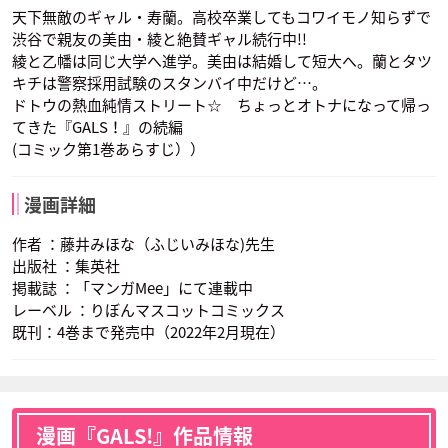
天下無敵のギャル・寿蘭。高校卒業してもコワイモノ知らずで
渋谷で親友の美由・綾と絶賛ギャル続行中!!
綾と乙幡は同じ大学へ進学。美由は結婚して短大へ。蘭とタツ
キチは警察採用試験のスタンバイ中だけど…。
ドトウの熱血純情ストリート☆ ちょっとオトナになって帰っ
てきた『GALS！』の続編
(コミック第1巻あらすじ））
漫画詳細
作者 ：藤井みほな（ふじいみほな)先生
出版社 ：集英社
掲載誌 ：「マンガMee」にて連載中
レーベル ：りぼんマスコットコミックス
既刊：4巻まで発売中（2022年2月現在）
漫画『GALS!』作品情報