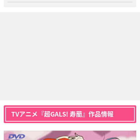
TVアニメ『超GALS! 寿蘭』作品情報