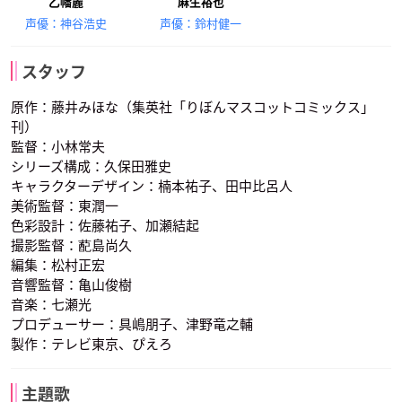
乙幡麗
麻生裕也
声優：神谷浩史
声優：鈴村健一
スタッフ
原作：藤井みほな（集英社「りぼんマスコットコミックス」
刊）
監督：小林常夫
シリーズ構成：久保田雅史
キャラクターデザイン：楠本祐子、田中比呂人
美術監督：東潤一
色彩設計：佐藤祐子、加瀬結起
撮影監督：蓜島尚久
編集：松村正宏
音響監督：亀山俊樹
音楽：七瀬光
プロデューサー：具嶋朋子、津野竜之輔
製作：テレビ東京、ぴえろ
主題歌