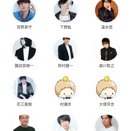
宮野真守
下野紘
速水奨
諏訪部順一
鈴村健一
森川智之
花江夏樹
村瀬歩
大塚芳忠