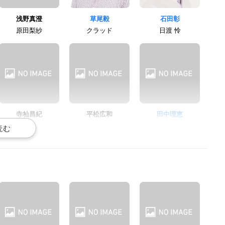
浅野真澄
草尾毅
石田彰
原田梨紗
クラッド
日渡 怜
寺杣昌紀
平松広和
田中理恵
丹羽小助
冴原警部
トワちゃん