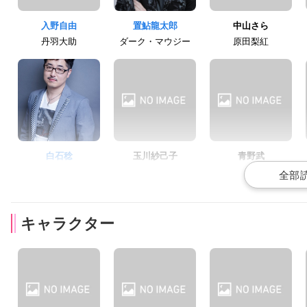
入野自由
置鮎龍太郎
中山さら
丹羽大助
ダーク・マウジー
原田梨紅
白石稔
玉川紗己子
青野武
冴原 剛
丹羽笑子
丹羽大樹
キャラクター
小菅真美
州崎由希