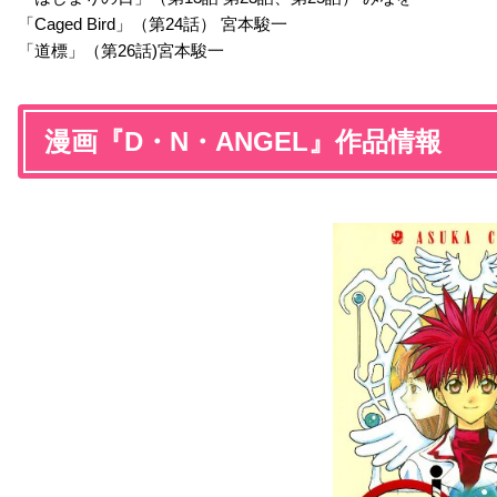
「Caged Bird」（第24話） 宮本駿一
「道標」（第26話)宮本駿一
漫画『D・N・ANGEL』作品情報