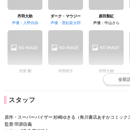
丹羽大助
ダーク・マウジー
原田梨紅
声優：入野自由
声優：置鮎龍太郎
声優：中山さら
冴原 剛
丹羽笑子
丹羽大樹
声優：白石稔
声優：玉川紗己子
声優：青野武
スタッフ
原作・スーパーバイザー:杉崎ゆきる（角川書店あすかコミック
監督:羽原信義
州崎由希