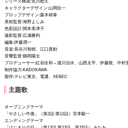
シリーズ構成:荒川稔久
声優：小菅真美
キャラクターデザイン:山岡信一
プロップデザイン:森木靖泰
美術監督:海野よしみ
色彩設計:関本美津子
撮影監督:広瀬勝利
編集:伊藤潤一
音楽:長谷川智樹、江口貴勅
音響監督:鶴岡陽太
プロデューサー:紅谷佳和→瀧川治水、山西太平、伊藤敦、中村
制作協力:KADOKAWA
製作:テレビ東京、電通、XEBEC
主題歌
オープニングテーマ
「やさしい午後」（第2話-第12話）宮本駿一
エンディングテーマ
「はじまりの日」（第13話 第23話、第25話） みなを