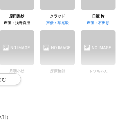
原田梨紗
クラッド
日渡 怜
声優：浅野真澄
声優：草尾毅
声優：石田彰
丹羽小助
冴原警部
トワちゃん
声優：寺杣昌紀
声優：平松広和
声優：田中理恵
ス刊）