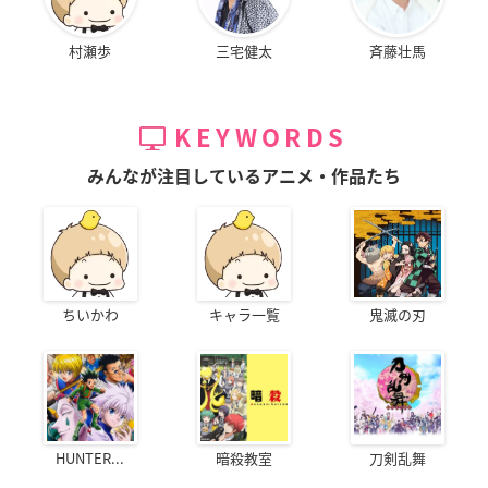
D・N・ANGEL New Edition VI
【価格】
村瀬歩
三宅健太
斉藤壮馬
1,980円(税込)
【発売日】
KEYWORDS
2021年3月24日(水)
みんなが注目しているアニメ・作品たち
単行本⑪～⑬巻「STAGE3 Vol.21」まで収録計338P
▼ご予約・ご購入はこちらから
アニメイト
ちいかわ
キャラ一覧
鬼滅の刃
D・N・ANGEL New Edition VII
【価格】
1,980円(税込)
HUNTER...
暗殺教室
刀剣乱舞
【発売日】