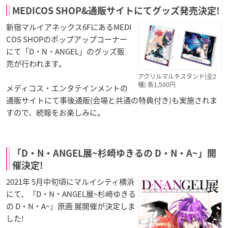
MEDICOS SHOP&通販サイトにてグッズ発売決定!
新宿マルイアネックス6FにあるMEDI
COS SHOPのポップアップコーナー
にて「D・N・ANGEL」のグッズ販
売が行われます。
アクリルマルチスタンド(全2
種) 各1,500円
メディコス・エンタテインメントの
通販サイトにて事後通販(会場と共通の特典付き)も実施されま
すので、続報をお楽しみに。
「D・N・ANGEL展~杉崎ゆきるの D・N・A~」開
催決定!
2021年 5月中旬頃にマルイシティ横浜
にて、『D・N・ANGEL展~杉崎ゆきる
の D・N・A~』原画 展開催が決定しま
した!