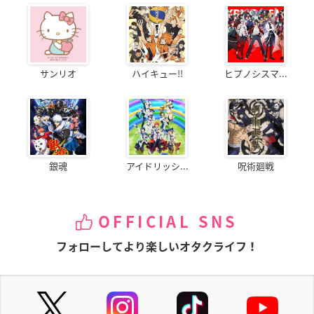
2021年4月24日(土)
単行本⑬～⑮巻「STAGE4 Vol.8」まで収録計322P
▼ご予約・ご購入はこちらから
サンリオ
ハイキュー!!
ヒプノシスマ...
アニメイト
D・N・ANGEL New Edition VIII
【価格】
銀魂
アイドリッシ...
呪術廻戦
1,980円(税込)
【発売日】
2021年4月24日(土)
OFFICIAL SNS
フォローしてより楽しいオタクライフ！
単行本⑮～単行本未掲載「STAGE4 Vol.19」まで収録計326P
▼ご予約・ご購入はこちらから