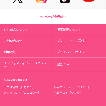
アニメイト
ページの先頭へ
D・N・ANGEL New Edition VIII
アニメイト限定セット
にじめんについて
記事掲載について
【価格】
3,740円(税込)
お問い合わせ
プレスリリース送付先
【発売日】
利用規約
プライバシーポリシー
2021年4月24日(土)
インフォマティブデータポリシ
運営会社
アニメイト限定セット仕様：B6アクリルパネル付き
ー
▼ご予約・ご購入はこちらから
kusuguru
media
アニメイト
アニメ情報［にじめん］
科学ニュース［ナゾロジー］
メンタルケア［ココロジー］
心理テスト［シンリ］
D・N・ANGEL New Edition IX
【価格】