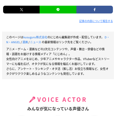
1,980円(税込)
【発売日】
記事の内容について報告する
2021年2月24日(水)
単行本⑤～⑦巻「時の秒針Vol.4」まで収録計330P
このページは
kusuguru株式会社
のにじめん編集部が作成・配信しています。
D・
N・ANGEL
/
漫画
/
ニュース
の最新情報はリンク先をご覧ください。
▼ご予約・ご購入はこちらから
アニメ・ゲーム・漫画などの2次元コンテンツや、声優・舞台・俳優などの情
報・話題をお届けする情報メディア「にじめん」。
アニメイト
女性向けアニメをはじめ、少年アニメやキャラクター作品、VTuberなどストリー
マーにも幅を広げ、オタクが気になる情報を幅広くお届けしています。
さらに、アンケート・ランキング・オタ活（推し活）お役立ち情報など、女性オ
タクがワクワク楽しめるようなコンテンツも発信しています。
D・N・ANGEL New Edition IV
【価格】
1,980円(税込)
【発売日】
VOICE ACTOR
2021年2月24日(水)
みんなが気になっている声優さん