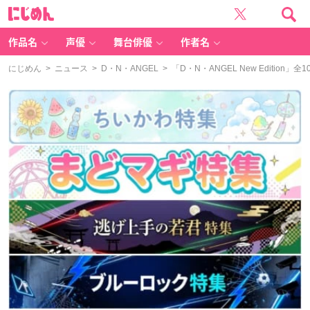
に
じ
め
ん
作品名
声優
舞台俳優
作者名
にじめん
>
ニュース
>
D・N・ANGEL
> 「D・N・ANGEL New Editio