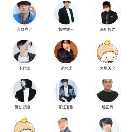
単行本⑦～⑨巻「STAGE3 Vol.2」まで収録計370P
▼ご予約・ご購入はこちらから
アニメイト
宮野真守
鈴村健一
森川智之
D・N・ANGEL New Edition V
【価格】
1,980円(税込)
下野紘
速水奨
大塚芳忠
【発売日】
2021年3月24日(水)
単行本⑨～⑪巻「STAGE3 Vol.14」まで収録計330P
諏訪部順一
花江夏樹
稲田徹
▼ご予約・ご購入はこちらから
アニメイト