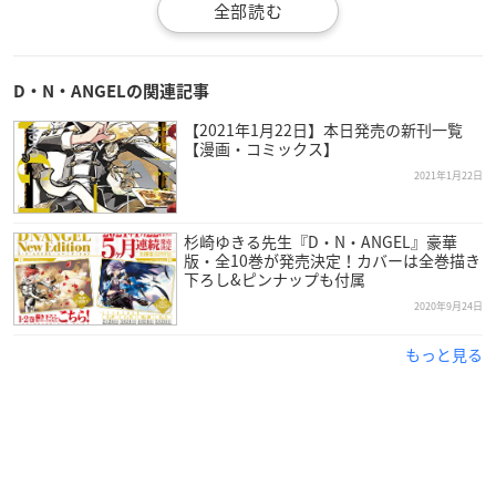
D・N・ANGEL
New Edition I
【価格】
D・N・ANGELの関連記事
1,980円(税込)
【2021年1月22日】本日発売の新刊一覧
【発売日】
【漫画・コミックス】
2021年1月22日(金)
2021年1月22日
伝説の怪盗再び!名作「D・N・ANGE
杉崎ゆきる先生『D・N・ANGEL』豪華
L」が豪華になって帰ってきた!
版・全10巻が発売決定！カバーは全巻描き
下ろし&ピンナップも付属
カバー描き下ろし、カラー再現の超豪
2020年9月24日
華仕様＆ピンナップ付き。全10巻で発
売!
もっと見る
大怪盗ダークのたどり着く先は?丹羽と氷狩の関係は…。最後
を見届けるのは…きみだ!
単行本①～③巻「翼の予告状」まで収録計340P