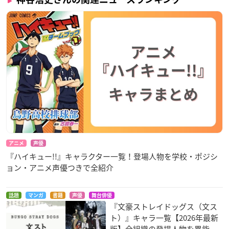
アニメ
声優
『ハイキュー!!』キャラクター一覧！登場人物を学校・ポジシ
ョン・アニメ声優つきで全紹介
話題
マンガ
書籍
声優
舞台俳優
『文豪ストレイドッグス（文ス
ト）』キャラ一覧【2026年最新
版】全組織の登場人物を異能