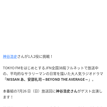
神谷浩史
さんが1人2役に挑戦！
TOKYO FMをはじめとするJFN全国38局フルネットで放送中
の、平均的なサラリーマンの日常を描いた大人気ラジオドラマ
「
」。
NISSAN あ、安部礼司～BEYOND THE AVERAGE～
本番組の7月26 日（日）放送回に
がゲスト出演し
神谷浩史さん
ます！