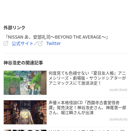
外部リンク
『NISSAN あ、安部礼司～BEYOND THE AVERAGE～』
公式サイト
／
Twitter
神谷浩史の関連記事
何度見ても色褪せない『夏目友人帳』アニ
メシリーズ・劇場版・サウンドシアターが
アニマックスにて放送決定！
2020年7月09日
声優×本格怪談CD「西園寺古書堂怪奇
譚」発売決定！神谷浩史さん、神尾晋一郎
さん、堀江瞬さんが出演
2020年6月19日