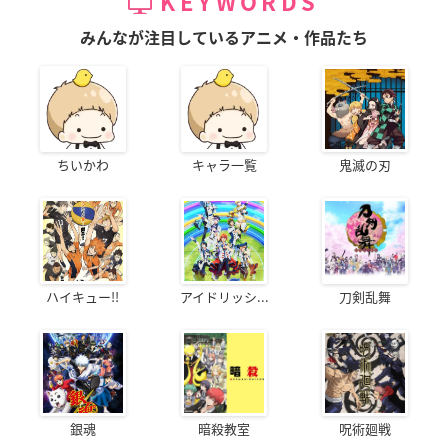
KEYWORDS
みんなが注目しているアニメ・作品たち
ちいかわ
キャラ一覧
鬼滅の刃
ハイキュー!!
アイドリッシ...
刀剣乱舞
銀魂
暗殺教室
呪術廻戦