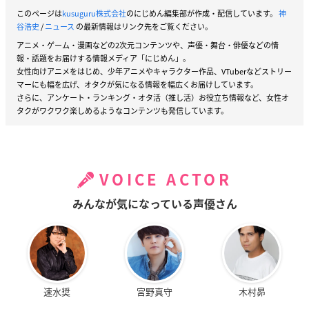
このページは
kusuguru株式会社
のにじめん編集部が作成・配信しています。
神
谷浩史
/
ニュース
の最新情報はリンク先をご覧ください。
アニメ・ゲーム・漫画などの2次元コンテンツや、声優・舞台・俳優などの情
報・話題をお届けする情報メディア「にじめん」。
女性向けアニメをはじめ、少年アニメやキャラクター作品、VTuberなどストリー
マーにも幅を広げ、オタクが気になる情報を幅広くお届けしています。
さらに、アンケート・ランキング・オタ活（推し活）お役立ち情報など、女性オ
タクがワクワク楽しめるようなコンテンツも発信しています。
VOICE ACTOR
みんなが気になっている声優さん
速水奨
宮野真守
木村昴