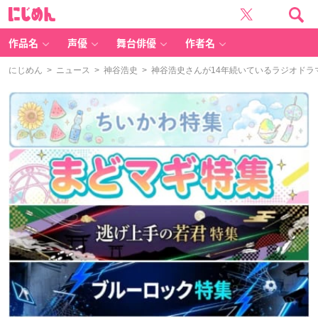
に
じ
め
ん
作品名
声優
舞台俳優
作者名
にじめん
>
ニュース
>
神谷浩史
> 神谷浩史さんが14年続いているラジオドラ