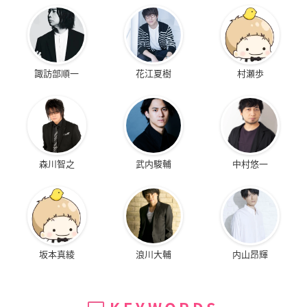
諏訪部順一
花江夏樹
村瀬歩
森川智之
武内駿輔
中村悠一
坂本真綾
浪川大輔
内山昂輝