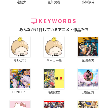
三宅健太
花江夏樹
小林沙苗
KEYWORDS
みんなが注目しているアニメ・作品たち
ちいかわ
キャラ一覧
鬼滅の刃
HUNTER...
暗殺教室
刀剣乱舞