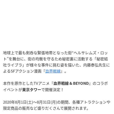
地球上で最も剣呑な緊張地帯となった街“ヘルサレムズ・ロッ
ト”を舞台に、街の均衡を守るため秘密裏に活動する「秘密結
社ライブラ」が様々な事件に挑む姿を描いた、内藤泰弘先生に
よるSFアクション漫画『
血界戦線
』。
本作を原作としたTVアニメ『
』のコラボ
血界戦線 & BEYOND
イベントが
で開催決定！
東京タワー
2020年8月1日(土)～8月31日(月)の期間、各種アトラクションや
限定商品の販売など盛りだくさんで展開されます。