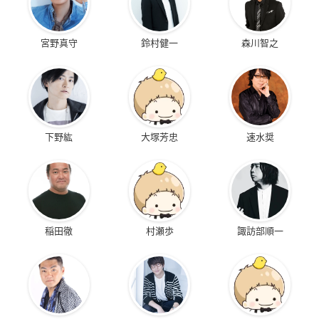
宮野真守
鈴村健一
森川智之
下野紘
大塚芳忠
速水奨
稲田徹
村瀬歩
諏訪部順一