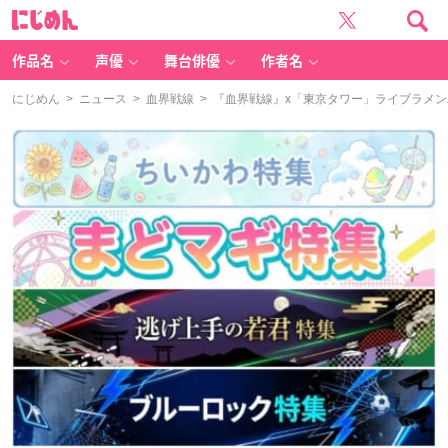
に
じ
め
ん
作品名
声優
舞台俳優
作者名
にじめん
>
ニュース
>
血界戦線
> 『血界戦線』x「東京タワー」ライブラメ