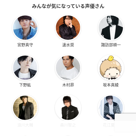
みんなが気になっている声優さん
宮野真守
速水奨
諏訪部順一
下野紘
木村昴
坂本真綾
浪川大輔
森川智之
花江夏樹