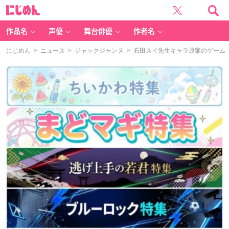
に
じ
め
ん
作品名
声優
舞台俳優
作者名
にじめん
>
ニュース
>
ジャックジャンヌ
> 石田スイ先生キャラ原案のゲーム