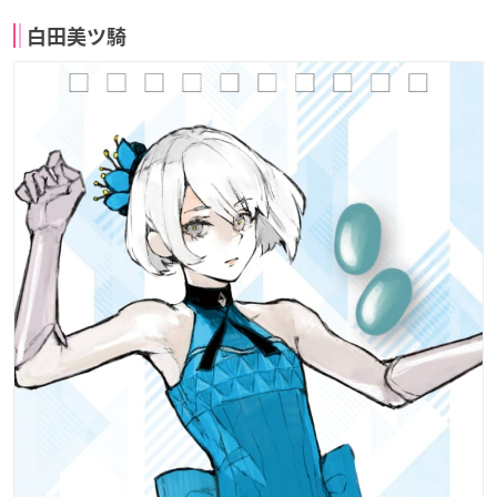
白田美ツ騎