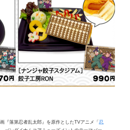
画『落第忍者乱太郎』を原作としたTVアニメ「
忍