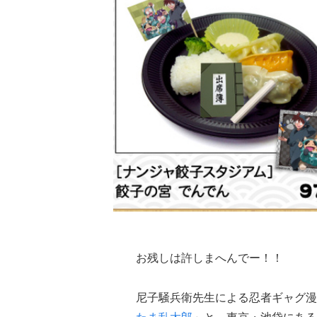
お残しは許しまへんでー！！
尼子騒兵衛先生による忍者ギャグ漫