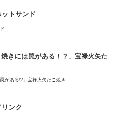
ホットサンド
こ焼きには罠がある！？」宝禄火矢た
ドリンク