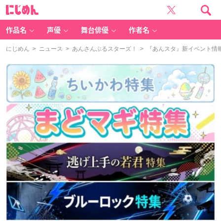
に
じ
め
ん
作品名
声優
舞台俳優
作者名
にじめん
>
ニュース
>
あんさんぶるスターズ！
> 『あんスタ』新イベント情報