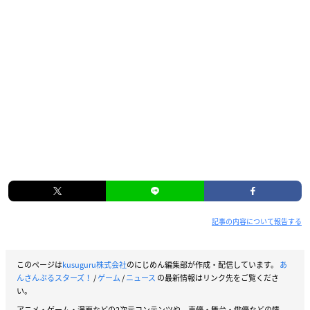
記事の内容について報告する
このページは
kusuguru株式会社
のにじめん編集部が作成・配信しています。
あ
んさんぶるスターズ！
/
ゲーム
/
ニュース
の最新情報はリンク先をご覧くださ
い。
アニメ・ゲーム・漫画などの2次元コンテンツや、声優・舞台・俳優などの情