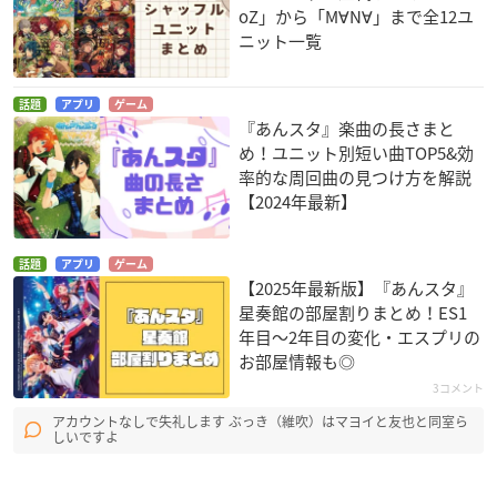
oZ」から「M∀N∀」まで全12ユ
ニット一覧
話題
アプリ
ゲーム
『あんスタ』楽曲の長さまと
め！ユニット別短い曲TOP5&効
率的な周回曲の見つけ方を解説
【2024年最新】
話題
アプリ
ゲーム
【2025年最新版】『あんスタ』
星奏館の部屋割りまとめ！ES1
年目〜2年目の変化・エスプリの
お部屋情報も◎
3コメント
アカウントなしで失礼します ぶっき（維吹）はマヨイと友也と同室ら
しいですよ