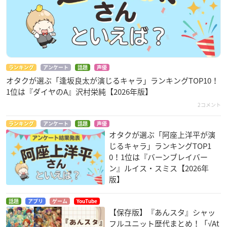
ランキング
アンケート
話題
声優
オタクが選ぶ「逢坂良太が演じるキャラ」ランキングTOP10！
1位は『ダイヤのA』沢村栄純【2026年版】
2コメント
ランキング
アンケート
話題
声優
オタクが選ぶ「阿座上洋平が演
じるキャラ」ランキングTOP1
0！1位は『バーンブレイバー
ン』ルイス・スミス【2026年
版】
話題
アプリ
ゲーム
YouTube
【保存版】『あんスタ』シャッ
フルユニット歴代まとめ！「√At