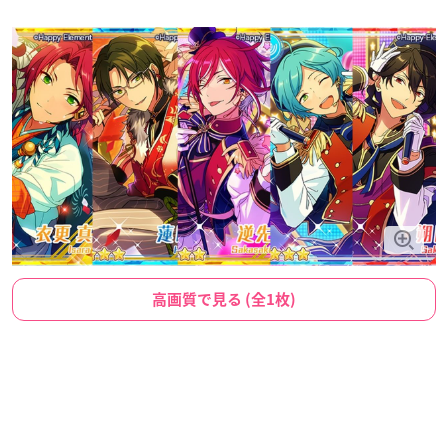
高画質で見る (全1枚)