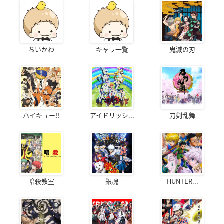
ちいかわ
キャラ一覧
鬼滅の刃
ハイキュー!!
アイドリッシ...
刀剣乱舞
暗殺教室
銀魂
HUNTER...